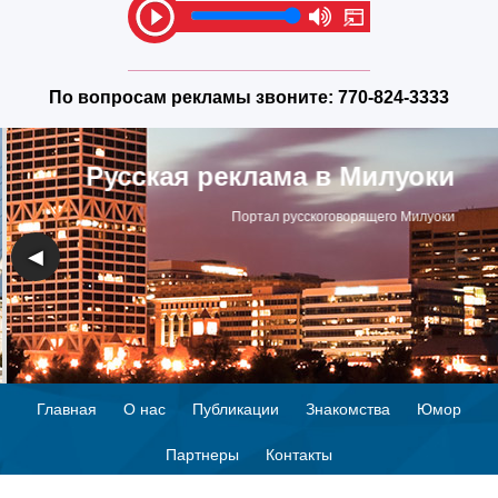
По вопросам рекламы звоните:
770-824-3333
Русская реклама в Милуоки
Портал русскоговорящего Милуоки
◀
▶
Главная
О нас
Публикации
Знакомства
Юмор
Партнеры
Контакты