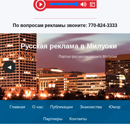
По вопросам рекламы звоните:
770-824-3333
Русская реклама в Милуоки
Портал русскоговорящего Милуоки
◀
▶
Главная
О нас
Публикации
Знакомства
Юмор
Партнеры
Контакты