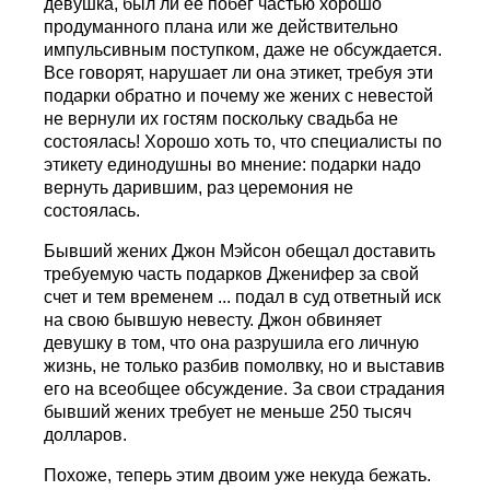
девушка, был ли ее побег частью хорошо
продуманного плана или же действительно
импульсивным поступком, даже не обсуждается.
Все говорят, нарушает ли она этикет, требуя эти
подарки обратно и почему же жених с невестой
не вернули их гостям поскольку свадьба не
состоялась! Хорошо хоть то, что специалисты по
этикету единодушны во мнение: подарки надо
вернуть дарившим, раз церемония не
состоялась.
Бывший жених Джон Мэйсон обещал доставить
требуемую часть подарков Дженифер за свой
счет и тем временем ... подал в суд ответный иск
на свою бывшую невесту. Джон обвиняет
девушку в том, что она разрушила его личную
жизнь, не только разбив помолвку, но и выставив
его на всеобщее обсуждение. За свои страдания
бывший жених требует не меньше 250 тысяч
долларов.
Похоже, теперь этим двоим уже некуда бежать.