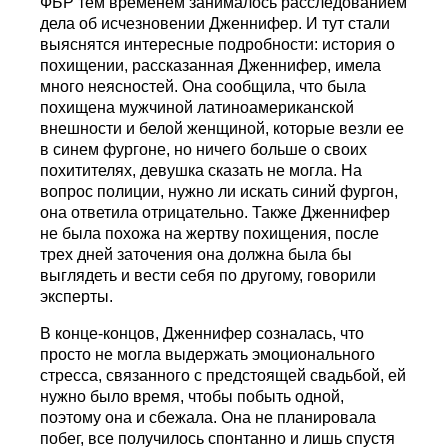
ФБР тем временем занималось расследованием
дела об исчезновении Дженнифер. И тут стали
выяснятся интересные подробности: история о
похищении, рассказанная Дженнифер, имела
много неясностей. Она сообщила, что была
похищена мужчиной латиноамериканской
внешности и белой женщиной, которые везли ее
в синем фургоне, но ничего больше о своих
похитителях, девушка сказать не могла. На
вопрос полиции, нужно ли искать синий фургон,
она ответила отрицательно. Также Дженнифер
не была похожа на жертву похищения, после
трех дней заточения она должна была бы
выглядеть и вести себя по другому, говорили
эксперты.
В конце-концов, Дженнифер созналась, что
просто не могла выдержать эмоционального
стресса, связанного с предстоящей свадьбой, ей
нужно было время, чтобы побыть одной,
поэтому она и сбежала. Она не планировала
побег, все получилось спонтанно и лишь спустя