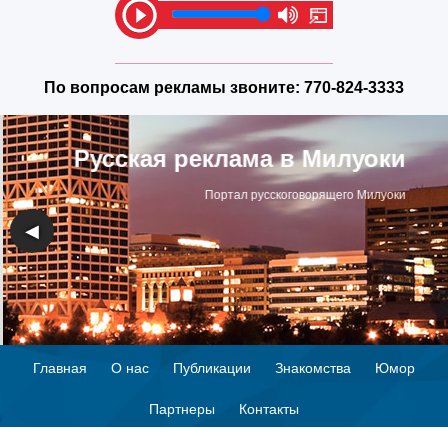
По вопросам рекламы звоните:
770-824-3333
Русская реклама в Милуоки
Портал русскоговорящего Милуоки
◀
▶
Главная
О нас
Публикации
Знакомства
Юмор
Партнеры
Контакты