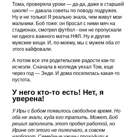
Тома, проверяла уроки — да-да, даже в старшей
школе! — давала советы по поводу подружек.
Ну и не только! Я реально знала, чем живут мои
мальчики. Боб тоже: он бросал с ними мяч на
стадионах, смотрел футбол - они не пропускали
ни одного важного матча НФЛ. Ну и другие
мужские вещи. И, по-моему, мы с мужем оба от
этого кайфовали.
А потом все эти родительские радости как-то
исчезли. Сначала в колледж уехал Том, еще
через год — Энди. И дома поселилась какая-то
пустота.
У него кто-то есть! Нет, я
уверена!
У Иры с Бобом появилось свободное время. Но
оба не знали, куда его тратить. Может, Боб
решил заполнить этот пробел работой, но
Ирине от этого не полегчало, а совсем
наоборот. Семейные ужины проходили в