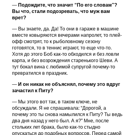
—
Подождите, что значит “По его словам”?
Вы что, стали подозревать, что муж вам
врет?
— Вы знаете, да. Да! То они в гараже в машине
вместе ковыряются вечерами напролет, то плей-
офф смотрят, то к рыболовному сезону
готовятся, то в теннис играют, то еще что-то.
Хотя до этого Боб как-то обходился и без ловли
карпа, и без возрождения старенького Шеви. А
тут бокал вина с любимой супругой почему-то
превратился в праздник.
—
И он никак не объяснял, почему это вдруг
зачастил к Питу?
— Мы этого вот так, в таком ключе, не
обсуждали. Я не спрашивала: “Дорогой, а
почему это ты снова намылился к Питу? Ты ведь
два дня назад у него был. А я?” Мне, после
стольких лет брака, было как-то стыдно
опускаться до подобных вопросов. Перед самой