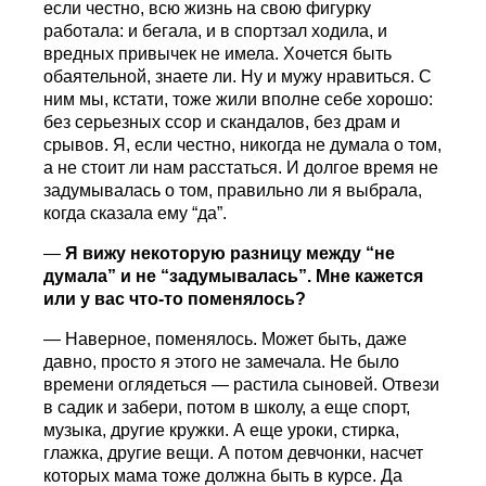
если честно, всю жизнь на свою фигурку
работала: и бегала, и в спортзал ходила, и
вредных привычек не имела. Хочется быть
обаятельной, знаете ли. Ну и мужу нравиться. С
ним мы, кстати, тоже жили вполне себе хорошо:
без серьезных ссор и скандалов, без драм и
срывов. Я, если честно, никогда не думала о том,
а не стоит ли нам расстаться. И долгое время не
задумывалась о том, правильно ли я выбрала,
когда сказала ему “да”.
—
Я вижу некоторую разницу между “не
думала” и не “задумывалась”. Мне кажется
или у вас что-то поменялось?
— Наверное, поменялось. Может быть, даже
давно, просто я этого не замечала. Не было
времени оглядеться — растила сыновей. Отвези
в садик и забери, потом в школу, а еще спорт,
музыка, другие кружки. А еще уроки, стирка,
глажка, другие вещи. А потом девчонки, насчет
которых мама тоже должна быть в курсе. Да