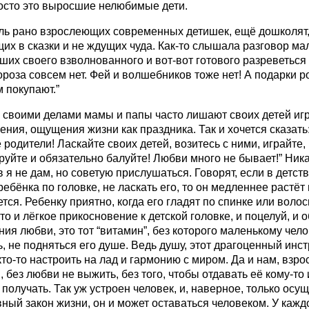
росто это выросшие нелюбимые дети.
аль рано взрослеющих современных детишек, ещё дошколят,
их в сказки и не ждущих чуда. Как-то слышала разговор м
их своего взволнованного и вот-вот готового разреветься
роза совсем нет. Фей и волшебников тоже нет! А подарки р
 покупают.”
 своими делами мамы и папы часто лишают своих детей иг
ния, ощущения жизни как праздника. Так и хочется сказать
 родители! Ласкайте своих детей, возитесь с ними, играйте,
уйте и обязательно балуйте! Любви много не бывает!” Ник
 я не дам, но советую прислушаться. Говорят, если в детств
ребёнка по головке, не ласкать его, то он медленнее растёт
тся. Ребенку приятно, когда его гладят по спинке или волос
то и лёгкое прикосновение к детской головке, и поцелуй, и о
ия любви, это тот “витамин”, без которого маленькому чело
, не подняться его душе. Ведь душу, этот драгоценный инст
то-то настроить на лад и гармонию с миром. Да и нам, взр
 без любви не выжить, без того, чтобы отдавать её кому-то 
 получать. Так уж устроен человек, и, наверное, только осу
вный закон жизни, он и может оставаться человеком. У кажд