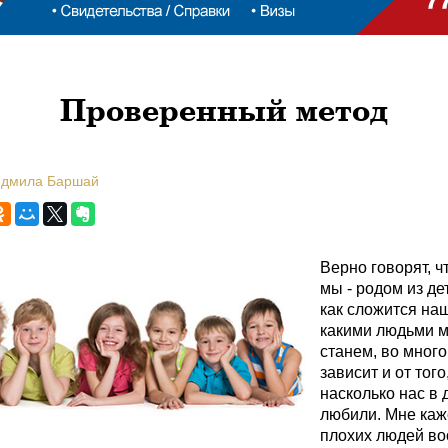
Проверенный метод
юдмила Баршай
Верно говорят, ч
мы - родом из де
как сложится на
какими людьми 
станем, во мног
зависит и от того
насколько нас в 
любили. Мне каже
плохих людей в