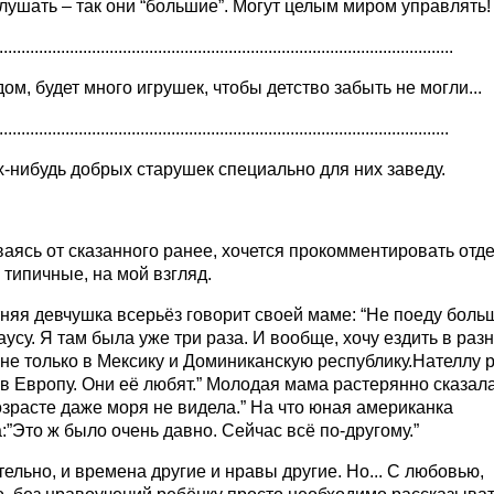
ослушать – так они “большие”. Могут целым миром управлять!
.......................................................................................................
т дом, будет много игрушек, чтобы детство забыть не могли...
......................................................................................................
ких-нибудь добрых старушек специально для них заведу.
аясь от сказанного ранее, хочется прокомментировать отд
 типичные, на мой взгляд.
яя девчушка всерьёз говорит своей маме: “Не поеду боль
усу. Я там была уже три раза. И вообще, хочу ездить в раз
 не только в Мексику и Доминиканскую республику.Нателлу 
в Европу. Они её любят.” Moлодая мама растерянно сказала
зрасте даже моря не видела.” На что юная американка
:”Это ж было очень давно. Сейчас всё по-другому.”
ельно, и времена другие и нравы другие. Но... С любовью,