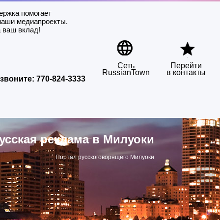
ержка помогает
наши медиапроекты.
 ваш вклад!
Сеть
Перейти
RussianTown
в контакты
звоните:
770-824-3333
усская реклама в Милуоки
Портал русскоговорящего Милуоки
▶