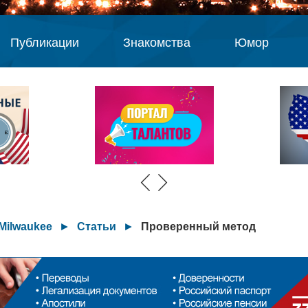
Публикации
Знакомства
Юмор
Milwaukee
►
Статьи
►
Проверенный метод