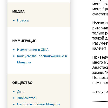
меня по
меня “ц
МЕДИА
счастлив
Пресса
Нужно ли
риториче
только 
точкой д
ИММИГРАЦИЯ
Разумеет
калечит.
Иммиграция в США
Консульства, расположенные в
Приведу 
Милуоки
много м
Анастаси
жизни. “
Полвека 
нам плох
ОБЩЕСТВО
... но у
Дети
Знакомства
................
Русскоговорящий Милуоки