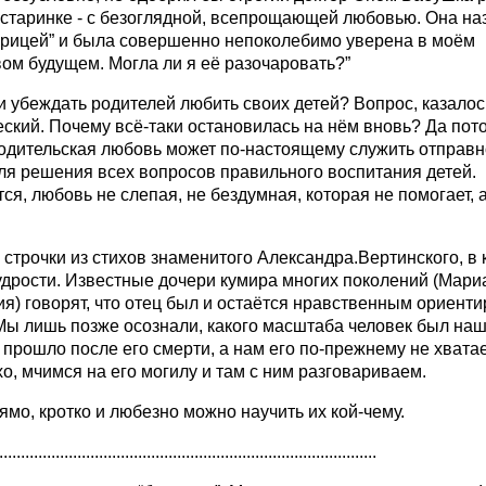
-старинке - с безоглядной, всепрощающей любовью. Она н
арицей” и была совершенно непоколебимо уверена в моём
ом будущем. Могла ли я её разочаровать?”
 убеждать родителей любить своих детей? Вопрос, казалос
ский. Почему всё-таки остановилась на нём вновь? Да пото
родительская любовь может по-настоящему служить отправ
ля решения всех вопросов правильного воспитания детей.
ся, любовь не слепая, не бездумная, которая не помогает, 
строчки из стихов знаменитого Александра.Вертинского, в
удрости. Известные дочери кумира многих поколений (Мари
я) говорят, что отец был и остаётся нравственным ориенти
Мы лишь позже осознали, какого масштаба человек был наш
прошло после его смерти, а нам его по-прежнему не хватае
о, мчимся на его могилу и там с ним разговариваем.
прямо, кротко и любезно можно научить их кой-чему.
.......................................................................................