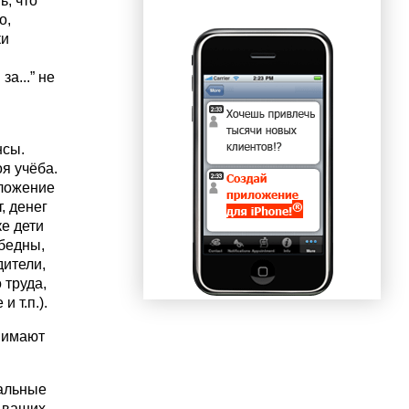
ь, что
о,
ки
а...” не
нсы.
я учёба.
дложение
, денег
ке дети
бедны,
дители,
 труда,
 т.п.).
инимают
кальные
ь ваших