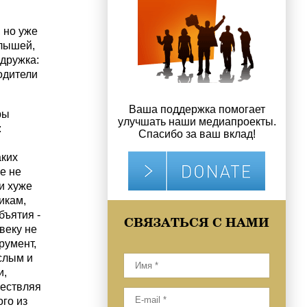
 но уже
алышей,
 дружка:
одители
Ваша поддержка помогает
ры
улучшать наши медиапроекты.
:
Спасибо за ваш вклад!
аких
е не
 и хуже
икам,
бъятия -
СВЯЗАТЬСЯ С НАМИ
веку не
румент,
ослым и
и,
ществляя
ого из