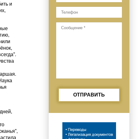
ить и
их,
чные
гию,
учили
ёнок,
сегда”.
увства
таршая.
Наука
чья
ОТПРАВИТЬ
дней,
то
юканья”,
растила