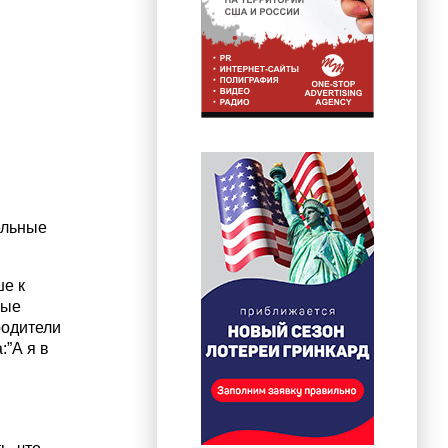
ельные
ше к
ные
родители
:”А я в