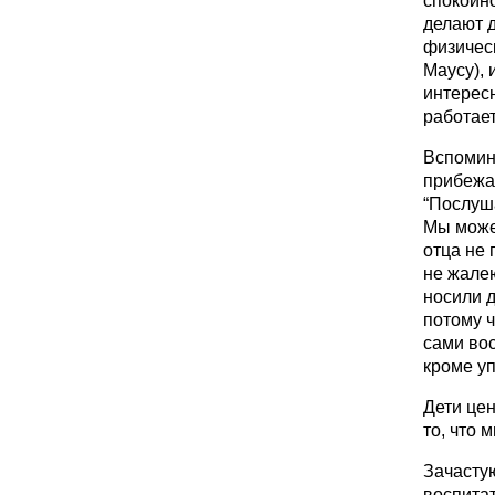
спокойно
делают д
физическ
Маусу), 
интересн
работает
Вспомин
прибежа
“Послуша
Мы може
отца не 
не жалею
носили д
потому ч
сами вос
кроме уп
Дети цен
то, что 
Зачастую
воспитат