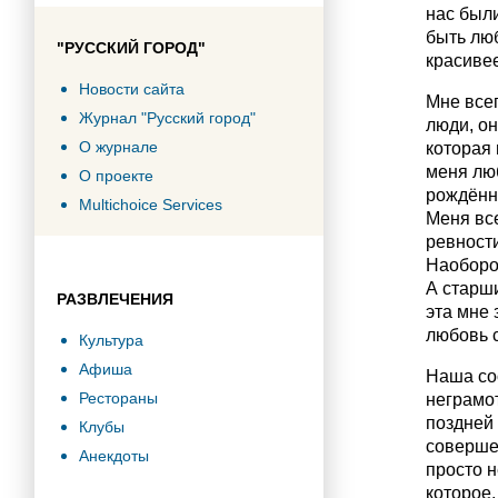
нас были
быть лю
"РУССКИЙ ГОРОД"
красивее
Новости сайта
Мне всег
Журнал "Русский город"
люди, он
О журнале
которая 
меня люб
О проекте
рождённы
Multichoice Services
Меня все
ревности
Наоборот
А старши
РАЗВЛЕЧЕНИЯ
эта мне 
любовь 
Культура
Афиша
Наша со
Рестораны
неграмот
поздней 
Клубы
совершен
Анекдоты
просто н
которое,