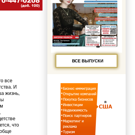
ВСЕ ВЫПУСКИ
то все
тства. И
ша жизнь,
мы
ом
,
детстве
тся, что
ообще