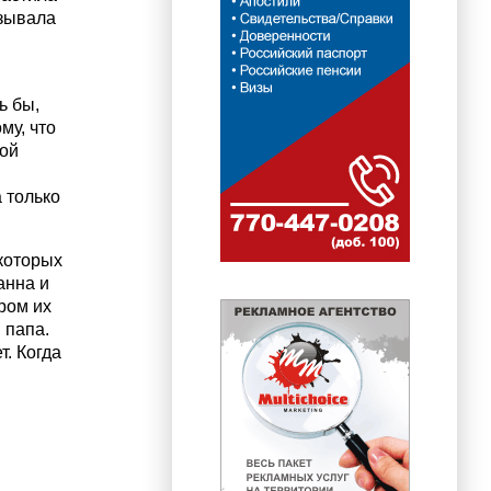
азывала
ь бы,
му, что
ной
а только
 которых
анна и
ром их
 папа.
т. Когда