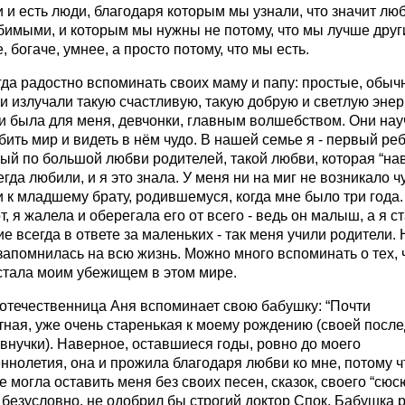
 и есть люди, благодаря которым мы узнали, что значит люб
бимыми, и которым мы нужны не потому, что мы лучше друг
, богаче, умнее, а просто потому, что мы есть.
да радостно вспоминать своих маму и папу: простые, обы
и излучали такую счастливую, такую добрую и светлую энер
и была для меня, девчонки, главным волшебством. Они на
ить мир и видеть в нём чудо. В нашей семье я - первый реб
й по большой любви родителей, такой любви, которая “нав
гда любили, и я это знала. У меня ни на миг не возникало ч
 к младшему брату, родившемуся, когда мне было три года.
, я жалела и оберегала его от всего - ведь он малыш, а я с
е всегда в ответе за маленьких - так меня учили родители. 
запомнилась на всю жизнь. Можно много вспоминать о тех, 
стала моим убежищем в этом мире.
отечественница Аня вспоминает свою бабушку: “Почти
ная, уже очень старенькая к моему рождению (своей после
внучки). Наверное, оставшиеся годы, ровно до моего
нолетия, она и прожила благодаря любви ко мне, потому ч
е могла оставить меня без своих песен, сказок, своего “сюс
 безусловно, не одобрил бы строгий доктор Спок. Бабушка 