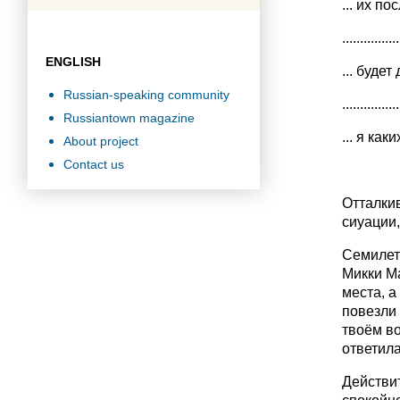
... их п
................
ENGLISH
... буде
Russian-speaking community
................
Russiantown magazine
... я ка
About project
Contact us
Отталкив
сиуации,
Семилетн
Микки Ма
места, а
повезли 
твоём во
ответила
Действит