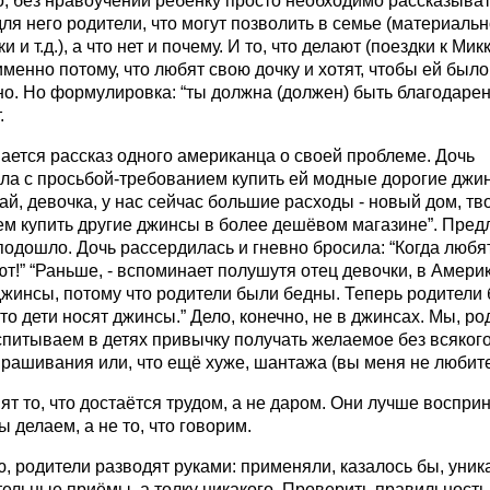
, без нравоучений ребёнку просто необходимо рассказыват
ля него родители, что могут позволить в семье (материальн
и и т.д.), а что нет и почему. И то, что делают (поездки к Мик
именно потому, что любят свою дочку и хотят, чтобы ей было
о. Но формулировка: “ты должна (должен) быть благодарен з
.
ается рассказ одного американца о своей проблеме. Дочь
ла с просьбой-требованием купить ей модные дорогие джи
й, девочка, у нас сейчас большие расходы - новый дом, тво
м купить другие джинсы в более дешёвом магазине”. Пре
подошло. Дочь рассердилась и гневно бросила: “Когда любят
т!” “Раньше, - вспоминает полушутя отец девочки, в Амери
жинсы, потому что родители были бедны. Теперь родители 
то дети носят джинсы.” Дело, конечно, не в джинсах. Мы, ро
питываем в детях привычку получать желаемое без всякого
рашивания или, что ещё хуже, шантажа (вы меня не любите и
ят то, что достаётся трудом, а не даром. Они лучше воспр
мы делаем, а не то, что говорим.
, родители разводят руками: применяли, казалось бы, уни
ельные приёмы, а толку никакого. Проверить правильност