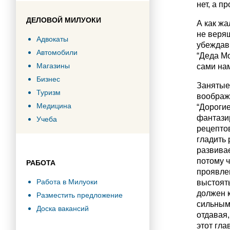
нет, а п
ДЕЛОВОЙ МИЛУОКИ
А как ж
не верящ
Адвокаты
убеждавш
Автомобили
“Деда Мо
Магазины
сами нам
Бизнес
Занятые
Туризм
воображе
Медицина
“Дорогие
фантазир
Учеба
рецептов
гладить 
развивае
потому ч
РАБОТА
проявлен
Работа в Милуоки
выстоять
должен к
Разместить предложение
сильным,
Доска вакансий
отдавая,
этот гла