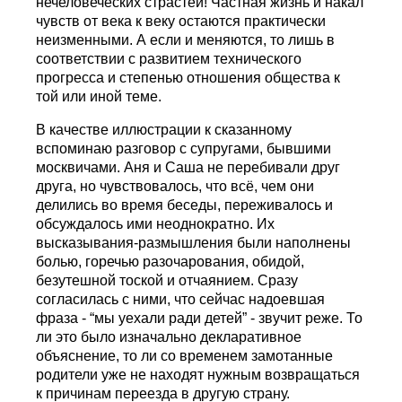
нечеловеческих страстей! Частная жизнь и накал
чувств от века к веку остаются практически
неизменными. А если и меняются, то лишь в
соответствии с развитием технического
прогресса и степенью отношения общества к
той или иной теме.
В качестве иллюстрации к сказанному
вспоминаю разговор с супругами, бывшими
москвичами. Аня и Саша не перебивали друг
друга, но чувствовалось, что всё, чем они
делились во время беседы, переживалось и
обсуждалось ими неоднократно. Их
высказывания-размышления были наполнены
болью, горечью разочарования, обидой,
безутешной тоской и отчаянием. Сразу
согласилась с ними, что сейчас надоевшая
фраза - “мы уехали ради детей” - звучит реже. То
ли это было изначально декларативное
объяснение, то ли со временем замотанные
родители уже не находят нужным возвращаться
к причинам переезда в другую страну.