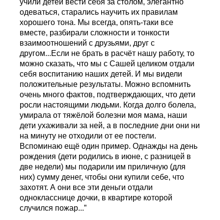
учили детей вести себя за столом, элегантно
одеваться, старались научить их правилам
хорошего тона. Мы всегда, опять-таки все
вместе, разбирали сложности и тонкости
взаимоотношений с друзьями, друг с
другом...Если не брать в расчёт нашу работу, то
можно сказать, что мы с Сашей целиком отдали
себя воспитанию наших детей. И мы видели
положительные результаты. Можно вспомнить
очень много фактов, подтверждающих, что дети
росли настоящими людьми. Когда долго болела,
умирала от тяжёлой болезни моя мама, наши
дети ухаживали за ней, а в последние дни они ни
на минуту не отходили от ее постели.
Вспоминаю ещё один пример. Однажды на день
рождения (дети родились в июне, с разницей в
две недели) мы подарили им приличную (для
них) сумму денег, чтобы они купили себе, что
захотят. А они все эти деньги отдали
однокласснице дочки, в квартире которой
случился пожар...”