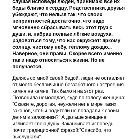
слушая исповеди людей, принимаю все их
беды близко к сердцу. Родственники, друзья
убеждают, что нельзя так, что своих
неприятностей достаточно, что надо
мгновенно сбрасывать весь этот груз с
души, и, набрав полные лёгкие воздуха,
радоваться тому, что нас окружает: яркому
солнцу, чистому небу, тёплому дождю...
Наверное, они правы.
Скорее всего именно
так и надо относиться к жизни. Но не
получается...
Делясь со мной своей бедой, люди не оставляет
от моего беспричинно беззаботного настроения
камня на камне. Так было и на этот раз.
Позвонила немолодая, судя по голосу, женщина:
“Скажите, дорогая, неужели нет в мире таких
законов, чтобы родители не попадали к своим
детям в заложники?” А дальше женщина
изливает свою душу. Заканчивает исповедь
почти традиционной фразой:”Спасибо, что
выслушали”.