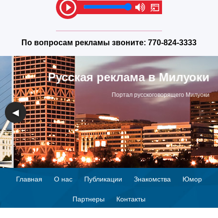
По вопросам рекламы звоните:
770-824-3333
Русская реклама в Милуоки
Портал русскоговорящего Милуоки
◀
▶
Главная
О нас
Публикации
Знакомства
Юмор
Партнеры
Контакты