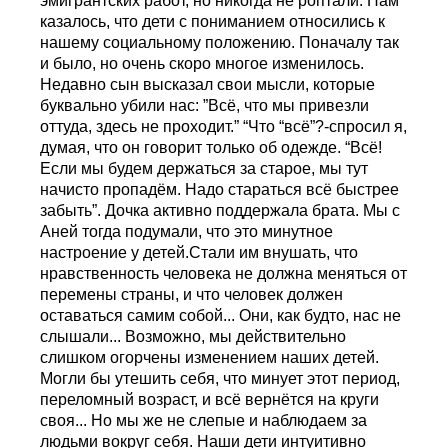
эмигрантских работ, но никогда не роптали. Нам
казалось, что дети с пониманием относились к
нашему социальному положению. Поначалу так
и было, но очень скоро многое изменилось.
Недавно сын высказал свои мысли, которые
буквально убили нас: ”Всё, что мы привезли
оттуда, здесь не проходит.” “Что “всё”?-спросил я,
думая, что он говорит только об одежде. “Всё!
Если мы будем держаться за старое, мы тут
начисто пропадём. Надо стараться всё быстрее
забыть”. Дочка активно поддержала брата. Мы с
Аней тогда подумали, что это минутное
настроение у детей.Стали им внушать, что
нравственность человека не должна меняться от
перемены страны, и что человек должен
оставаться самим собой... Они, как будто, нас не
слышали... Возможно, мы действительно
слишком огорчены изменением наших детей.
Могли бы утешить себя, что минует этот период,
переломный возраст, и всё вернётся на круги
своя... Но мы же не слепые и наблюдаем за
людьми вокруг себя. Наши дети интуитивно