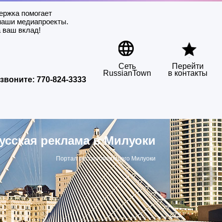
ержка помогает
наши медиапроекты.
 ваш вклад!
Сеть
Перейти
RussianTown
в контакты
звоните:
770-824-3333
усская реклама в Милуоки
Портал русскоговорящего Милуоки
▶