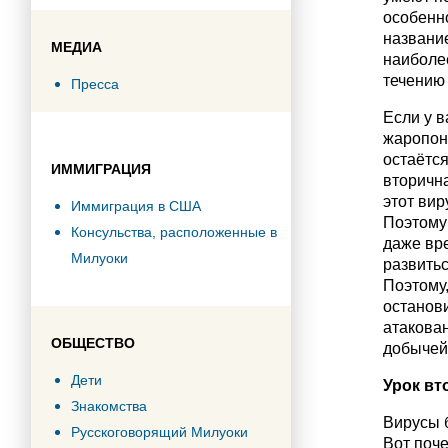
особенно
название
МЕДИА
наиболее
течению
Пресса
Если у в
жаропон
остаётся
ИММИГРАЦИЯ
вторична
этот вир
Иммиграция в США
Поэтому
Консульства, расположенные в
даже вре
Милуоки
развитьс
Поэтому
останови
атакова
ОБЩЕСТВО
добычей
Дети
Урок вт
Знакомства
Вирусы б
Русскоговорящий Милуоки
Вот поч