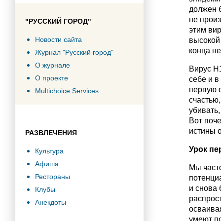
должен б
не произ
"РУССКИЙ ГОРОД"
этим вир
Новости сайта
высокой 
конца не
Журнал "Русский город"
О журнале
Вирус H
О проекте
себе и в
первую о
Multichoice Services
счастью
убивать,
Вот поче
истины о
РАЗВЛЕЧЕНИЯ
Урок п
Культура
Афиша
Мы часто
Рестораны
потенциа
и снова 
Клубы
распрост
Анекдоты
осваивая
умеют по