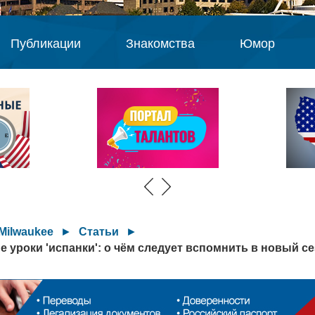
Публикации
Знакомства
Юмор
Milwaukee
►
Статьи
►
уроки 'испанки': о чём следует вспомнить в новый се