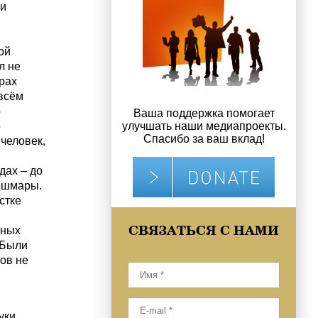
и
ой
л не
рах
 всём
о
Ваша поддержка помогает
о
улучшать наши медиапроекты.
Спасибо за ваш вклад!
человек,
дах – до
ошмары.
стке
СВЯЗАТЬСЯ С НАМИ
нных
 Были
ков не
уки