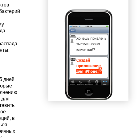
ктов
 бактерий
му
да.
распада
нты,
5 дней
торые
олнению
 для
тавить
мое
ций, в
ься.
ричных
у