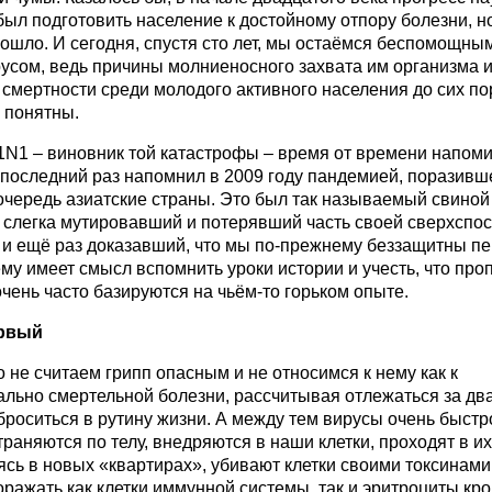
ыл подготовить население к достойному отпору болезни, но
ошло. И сегодня, спустя сто лет, мы остаёмся беспомощны
усом, ведь причины молниеносного захвата им организма 
смертности среди молодого активного населения до сих по
 понятны.
1N1 – виновник той катастрофы – время от времени напоми
 последний раз напомнил в 2009 году пандемией, поразивш
чередь азиатские страны. Это был так называемый свиной 
, слегка мутировавший и потерявший часть своей сверхспо
 и ещё раз доказавший, что мы по-прежнему беззащитны пе
му имеет смысл вспомнить уроки истории и учесть, что пр
чень часто базируются на чьём-то горьком опыте.
ервый
 не считаем грипп опасным и не относимся к нему как к
льно смертельной болезни, рассчитывая отлежаться за два
броситься в рутину жизни. А между тем вирусы очень быстр
раняются по телу, внедряются в наши клетки, проходят в их
сь в новых «квартирах», убивают клетки своими токсинами
ражать как клетки иммунной системы, так и эритроциты кро