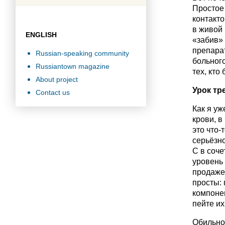
Простое
контакто
в живой 
ENGLISH
«забив»
препарат
Russian-speaking community
больного
Russiantown magazine
тех, кто
About project
Урок тр
Contact us
Как я уж
крови, в
это что-
серьёзн
C в соч
уровень 
продаже
просты:
компоне
пейте их
Обильно