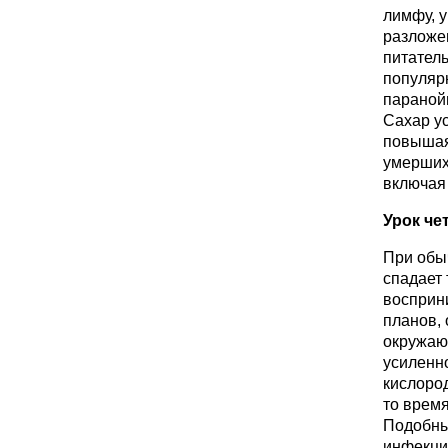
лимфу, 
разложен
питател
популяр
паранойи
Сахар ус
повышая 
умерших
включая
Урок че
При обыч
спадает 
восприн
планов, 
окружающ
усиленн
кислород
то врем
Подобны
инфекци