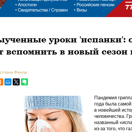
ученные уроки 'испанки': 
т вспомнить в новый сезон
ветлана Финли
Пандемия грипп
года была самой
в новейшей исто
человечества. Гр
названный «исп
из-за того, что г