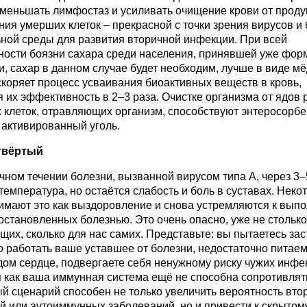
уменьшать лимфостаз и усиливать очищение крови от проду
ия умерших клеток – прекрасной с точки зрения вирусов и
ьной среды для развития вторичной инфекции. При всей
ности боязни сахара среди населения, принявшей уже фор
, сахар в данном случае будет необходим, лучше в виде мё
коряет процесс усваивания биоактивных веществ в кровь,
их эффективность в 2–3 раза. Очистке организма от ядов 
 клеток, отравляющих организм, способствуют энтеросорбе
 активированный уголь.
твёртый
ном течении болезни, вызванной вирусом типа А, через 3–
температура, но остаётся слабость и боль в суставах. Неко
имают это как выздоровление и снова устремляются к вып
остановленных болезнью. Это очень опасно, уже не столько
их, сколько для нас самих. Представьте: вы пытаетесь зас
о работать ваше уставшее от болезни, недостаточно питае
ом сердце, подвергаете себя ненужному риску чужих инфек
я как ваша иммунная система ещё не способна сопротивлят
й сценарий способен не только увеличить вероятность вто
й или аутоиммунных заболеваний, но и привести к скрытом