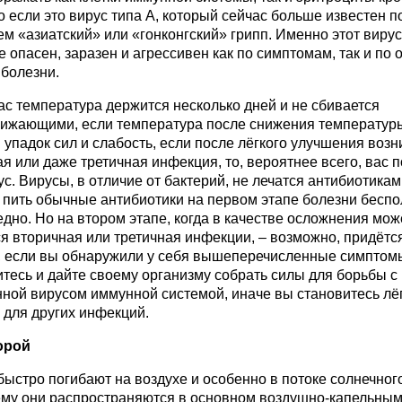
 если это вирус типа A, который сейчас больше известен п
м «азиатский» или «гонконгский» грипп. Именно этот вирус
 опасен, заразен и агрессивен как по симптомам, так и по
 болезни.
ас температура держится несколько дней и не сбивается
ижающими, если температура после снижения температур
 упадок сил и слабость, если после лёгкого улучшения возн
я или даже третичная инфекция, то, вероятнее всего, вас 
ус. Вирусы, в отличие от бактерий, не лечатся антибиотикам
 пить обычные антибиотики на первом этапе болезни беспо
дно. Но на втором этапе, когда в качестве осложнения мож
я вторичная или третичная инфекции, – возможно, придётся
, если вы обнаружили у себя вышеперечисленные симптом
тесь и дайте своему организму собрать силы для борьбы с
нной вирусом иммунной системой, иначе вы становитесь лё
 для других инфекций.
орой
ыстро погибают на воздухе и особенно в потоке солнечного
ему они распространяются в основном воздушно-капельным