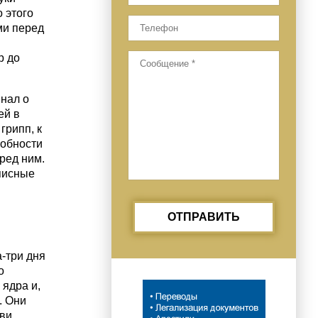
 этого
ми перед
и
р до
нал о
ей в
грипп, к
собности
ред ним.
описные
ОТПРАВИТЬ
-три дня
о
 ядра и,
. Они
ви,