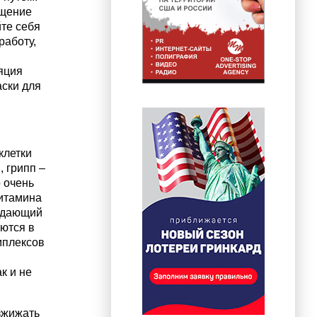
ащение
те себя
работу,
ляция
аски для
клетки
, грипп –
 очень
витамина
падающий
ются в
мплексов
к и не
зжижать