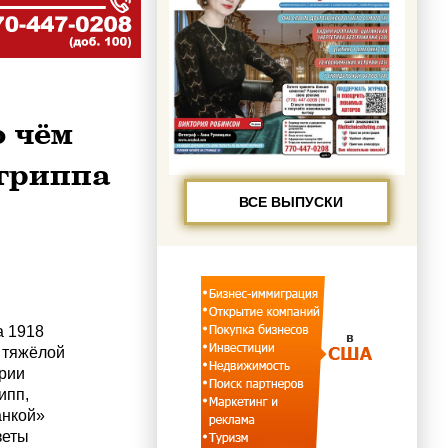
о чём
 гриппа
ВСЕ ВЫПУСКИ
а 1918
 тяжёлой
рии
ипп,
анкой»
азеты