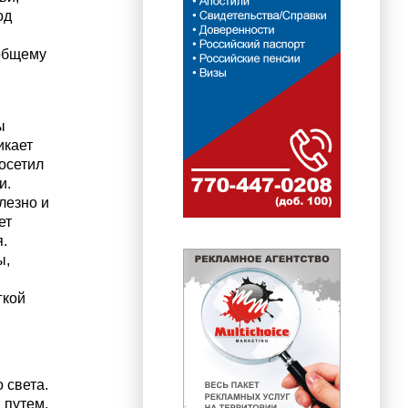
од
 общему
ы
икает
посетил
и.
лезно и
ет
.
ы,
гкой
 света.
 путем.