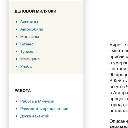
ДЕЛОВОЙ МИЛУОКИ
Адвокаты
Автомобили
Магазины
Бизнес
мире. Тя
смертно
Туризм
приблизи
Медицина
а умерло
Учеба
составил
90 проц
В Кейпта
всего в 
РАБОТА
в Австра
процесс
Работа в Милуоки
города, 
Разместить предложение
оставало
Доска вакансий
Описанн
эпидемии