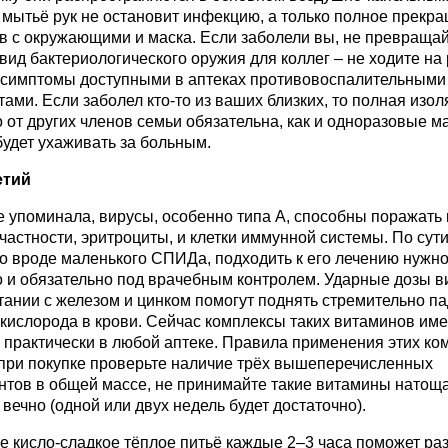
 мытьё рук не остановит инфекцию, а только полное прекр
в с окружающими и маска. Если заболели вы, не превращай
вид бактериологического оружия для коллег – не ходите на 
 симптомы доступными в аптеках противовоспалительными
ами. Если заболел кто-то из ваших близких, то полная изо
 от других членов семьи обязательна, как и одноразовые м
 будет ухаживать за больным.
етий
е упоминала, вирусы, особенно типа А, способны поражать 
 частности, эритроциты, и клетки иммунной системы. По сути
то вроде маленького СПИДа, подходить к его лечению нужно
о и обязательно под врачебным контролем. Ударные дозы 
етании с железом и цинком помогут поднять стремительно 
кислорода в крови. Сейчас комплексы таких витаминов име
 практически в любой аптеке. Правила применения этих ко
 при покупке проверьте наличие трёх вышеперечисленных
нтов в общей массе, не принимайте такие витамины натоща
 вечно (одной или двух недель будет достаточно).
е кисло-сладкое тёплое питьё каждые 2–3 часа поможет ра