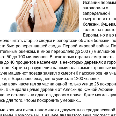
Испании первым
заговорили о
запредельной
смертности от эт
болезни, бушева
только на просто
Европы, но и во
жело читать старые сводки и репортажи об этой болезни, п
сти быстро перегнавшей сводки Первой мировой войны. П
тельным оценкам, в мире переболело до 500 (!) миллионов 
 от 50 до 100 миллионов. В некоторых странах смертность
а до 40 процентов населения, в некоторых деревнях и горо
ентов. Картина разрушения напоминала самые страшные к
уне машинист поезда заявил о смерти 6 пассажиров на уча
5 км, в Барселоне ежедневно умирали 1200 человек,
лии врач насчитал за час на одной только улице 26 похоро
ий. Вымирали целые деревни от Аляски до Южной Африки.
где не осталось ни одного здорового врача. Даже могильщи
сь для того, чтобы похоронить умерших...
ые хроники очень напоминают документы о средневековой
 чумы. Казалось бы, в начале двадцатого века прогресс на