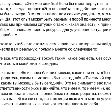
слышу слова: «Это моя ошибка! Если бы я мог вернуться и
ь...», я всегда говорю: «Это не ошибка, это действия вас та
ы были вчера. Этот опыт помог вам сейчас увидеть то, что
». Да, этот опыт может быть разным и порой принести мног
олько мы принимаем ситуацию такой, какая она есть, и при
ебя, мы начинаем видеть ресурсы для улучшения ситуации 
 проблем.
хотите, чтобы эта статья и семь привычек, которые вы найд
несли вам реальную пользу, начните со следующего:
е всё, что происходит вокруг, таким, какое оно есть, без ос
 что есть в моей жизни сегодня»;
е самого себя и своих близких такими, какие они есть: «Ты
 родитель, каким ты можешь быть сегодня!», «Ты самый хо
 каким ты можешь быть сегодня!». Это не снимает с вас ил
ответственности («Уж извиняйте, что имеем, то имеем!»), но
 вам перестать искать волшебные готовые рецепты, посмот
есть в вашей жизни сегодня с позиции «как и что можно улуч
ь искать виноватых, а взять ответственность на себя.