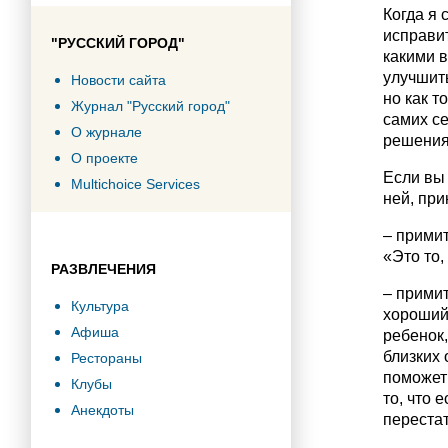
Когда я 
исправит
"РУССКИЙ ГОРОД"
какими в
улучшить
Новости сайта
но как т
Журнал "Русский город"
самих с
О журнале
решения
О проекте
Если вы 
Multichoice Services
ней, при
– примит
«Это то,
РАЗВЛЕЧЕНИЯ
– примит
Культура
хороший
Афиша
ребенок,
близких 
Рестораны
поможет
Клубы
то, что 
Анекдоты
перестат