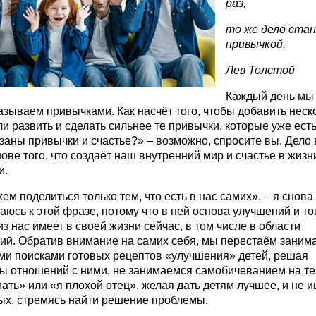
раз,
то же дело ста
привычкой.
Лев Толстой
Каждый день мы
называем привычками. Как насчёт того, чтобы добавить неск
и развить и сделать сильнее те привычки, которые уже есть
заны привычки и счастье?» – возможно, спросите вы. Дело 
нове того, что создаёт наш внутренний мир и счастье в жизн
и.
м поделиться только тем, что есть в нас самих», – я снова
юсь к этой фразе, потому что в ней основа улучшений и тог
з нас имеет в своей жизни сейчас, в том числе в области
ий. Обратив внимание на самих себя, мы перестаём заним
ми поисками готовых рецептов «улучшения» детей, решая
ы отношений с ними, не занимаемся самобичеванием на те
ать» или «я плохой отец», желая дать детям лучшее, и не 
ых, стремясь найти решение проблемы.