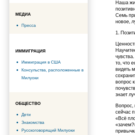
Наша жи
позитивн
МЕДИА
Семь при
новое, л
Пресса
1. Позит
Ценность
Научитес
ИММИГРАЦИЯ
чувства.
Иммиграция в США
то, что 
видеть 
Консульства, расположенные в
сохранит
Милуоки
вопрос к
почувств
знает лу
ОБЩЕСТВО
Вопрос, 
сейчас п
Дети
«Всё пло
Знакомства
«зачем?»
Русскоговорящий Милуоки
привычк