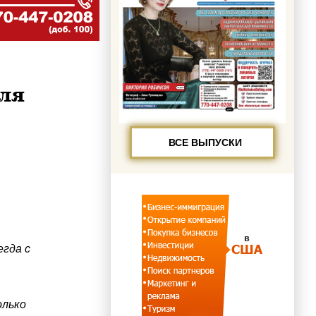
ля
ВСЕ ВЫПУСКИ
гда с
олько