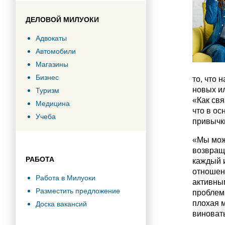
ДЕЛОВОЙ МИЛУОКИ
Адвокаты
Автомобили
Магазины
Бизнес
то, что 
новых ил
Туризм
«Как свя
Медицина
что в ос
Учеба
привычк
«Мы може
возвраща
РАБОТА
каждый и
отношен
Работа в Милуоки
активны
Разместить предложение
проблем
плохая м
Доска вакансий
виноват