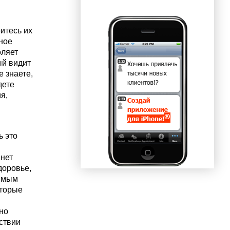
итесь их
ное
оляет
ый видит
е знаете,
дете
я,
ь это
 нет
доровье,
димым
оторые
чно
тствии