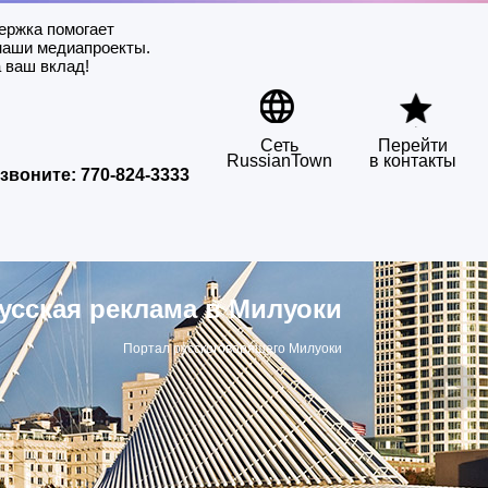
ержка помогает
наши медиапроекты.
 ваш вклад!
Сеть
Перейти
RussianTown
в контакты
звоните:
770-824-3333
усская реклама в Милуоки
Портал русскоговорящего Милуоки
▶