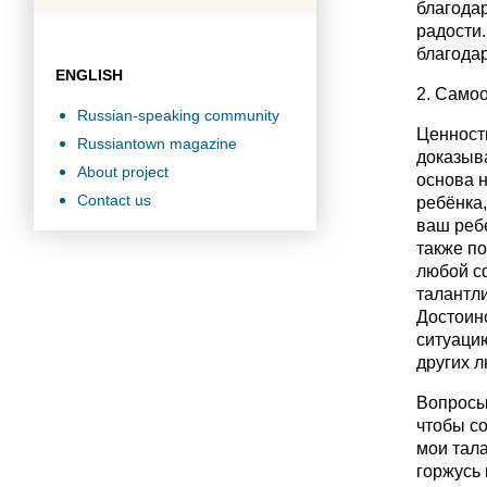
благодар
радости.
благода
ENGLISH
2. Само
Russian-speaking community
Ценность
Russiantown magazine
доказыва
About project
основа 
Contact us
ребёнка,
ваш ребе
также по
любой с
талантл
Достоинс
ситуацию
других л
Вопросы,
чтобы со
мои тал
горжусь 