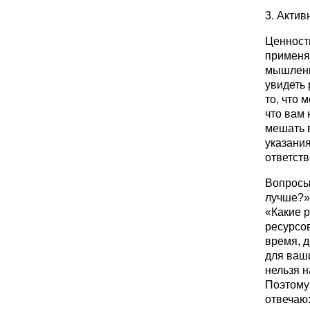
3. Акти
Ценность
применят
мышлени
увидеть 
то, что 
что вам 
мешать в
указания
ответств
Вопросы,
лучше?»
«Какие р
ресурсов
время, д
для ваши
нельзя н
Поэтому 
отвечаю: