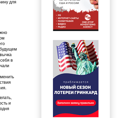
чину для
ужно
том
его
 будущем
ивычка
себя в
ечали
зменить
йствия
вия.
елать,
сть и
годня