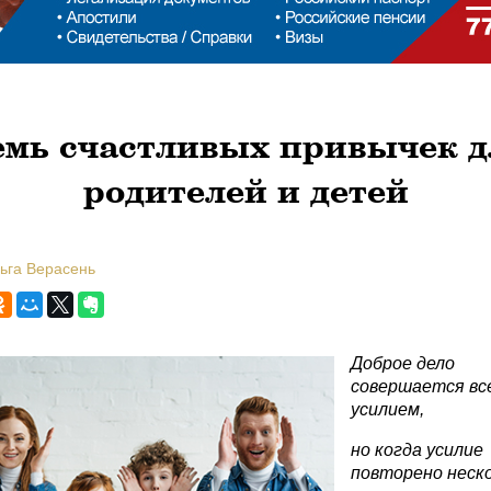
емь счастливых привычек д
родителей и детей
ьга Верасень
Доброе дело
совершается все
усилием,
но когда усилие
повторено неск