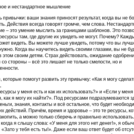
вное и нестандартное мышление
 привычки: ваши знания приносят результат, когда вы не бо
ь. Действия всегда говорят громче, чем слова. Нестандарт
е – это умение мыслить за границами шаблонов. Это позв
ресурсы там, где другие их увидеть не могут. Почему? Кажд
может видеть. Вы можете лучше увидеть, потому что вы лучш
нужно. Когда вы научитесь видеть своими глазами, вы не бу
 этом своим детям. Страх действовать, ожидание одобрени
 со стороны – всё это лишает не только смелости, но и
енности.
 которые помогут развить эту привычку: «Как я могу сделат
,
есурсы у меня есть и как их использовать?» и «Если у меня
, как я могу их найти?». Под ресурсами подразумеваются з
еньги, знания, контакты и всё остальное, что будет необхо
х действий. Причём, время и здоровье – это те ресурсы, к
акопить, а можно только сберечь и правильно использовать.
когда я слышу слова: «У меня для этого нет денег!», я обы
 «Зато у тебя есть ты!». Даже если ваш ответ будет об отсу