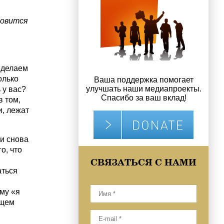
новится
 делаем
олько
Ваша поддержка помогает
улучшать наши медиапроекты.
 у вас?
Спасибо за ваш вклад!
в том,
и, лежат
 и снова
о, что
СВЯЗАТЬСЯ С НАМИ
аться
му «я
ищем