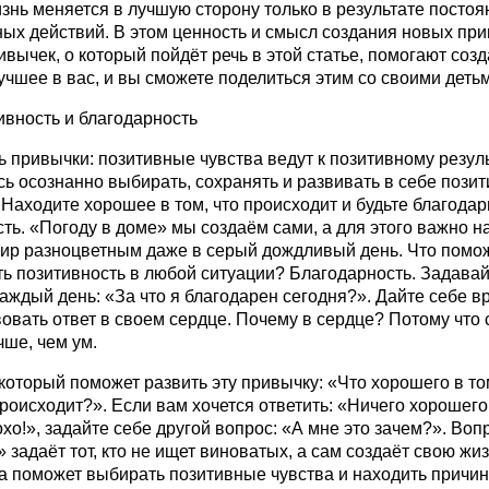
знь меняется в лучшую сторону только в результате посто
ых действий. В этом ценность и смысл создания новых при
вычек, о который пойдёт речь в этой статье, помогают созд
учшее в вас, и вы сможете поделиться этим со своими детьм
ивность и благодарность
 привычки: позитивные чувства ведут к позитивному резуль
ь осознанно выбирать, сохранять и развивать в себе пози
 Находите хорошее в том, что происходит и будьте благода
есть. «Погоду в доме» мы создаём сами, а для этого важно н
мир разноцветным даже в серый дождливый день. Что помо
ь позитивность в любой ситуации? Благодарность. Задава
аждый день: «За что я благодарен сегодня?». Дайте себе в
овать ответ в своем сердце. Почему в сердце? Потому что
чше, чем ум.
который поможет развить эту привычку: «Что хорошего в то
роисходит?». Если вам хочется ответить: «Ничего хорошего
хо!», задайте себе другой вопрос: «А мне это зачем?». Воп
 задаёт тот, кто не ищет виноватых, а сам создаёт свою жиз
а поможет выбирать позитивные чувства и находить причи