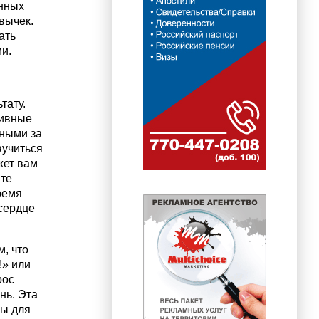
янных
вычек.
ать
и.
тату.
тивные
рными за
аучиться
жет вам
йте
ремя
 сердце
м, что
!» или
рос
нь. Эта
ны для