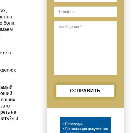
ких,
 можно
о боли,
нимаем
и
ёте в
уждения:
 самый
ОТПРАВИТЬ
роший
и ваших
 зато
реть на
шить?» и