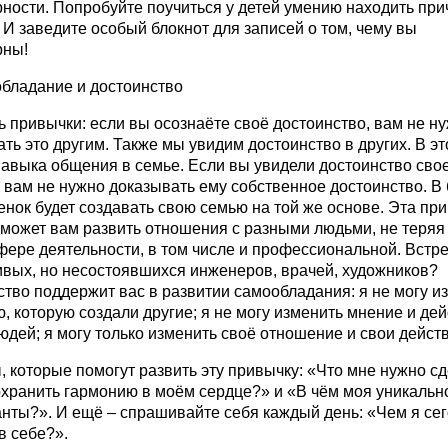
ности. Попробуйте поучиться у детей умению находить при
 И заведите особый блокнот для записей о том, чему вы
рны!
обладание и достоинство
 привычки: если вы осознаёте своё достоинство, вам не н
ть это другим. Также мы увидим достоинство в других. В э
навыка общения в семье. Если вы увидели достоинство сво
 вам не нужно доказывать ему собственное достоинство. В
нок будет создавать свою семью на той же основе. Эта пр
может вам развить отношения с разными людьми, не теряя 
фере деятельности, в том числе и профессиональной. Встр
ивых, но несостоявшихся инженеров, врачей, художников?
тво поддержит вас в развитии самообладания: я не могу и
, которую создали другие; я не могу изменить мнение и де
юдей; я могу только изменить своё отношение и свои дейст
 которые помогут развить эту привычку: «Что мне нужно сд
хранить гармонию в моём сердце?» и «В чём моя уникально
анты?». И ещё – спрашивайте себя каждый день: «Чем я се
в себе?».