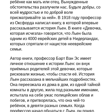
ребёнке как мать или отец. Вынужденные
обстоятельства разлучили нас. Будьте добры, со
всей мудростью и по доброй воле
присматривайте за ней». В 1918 году профессор
из Оксфорда написал книгу, в которой впервые
рассказывается история Льен. В книге «Девочка,
которая исчезла» говорится, что Льен была
одним из 4000 еврейских детей в Нидерландах,
которых спрятали от нацистов нееврейские
семьи.
Автор книги, профессор Барт Ван Эс имеет
личное отношение к истории Льен: он внук
приёмных родителей этой девочки, которые
рисковали жизнью, чтобы спасти её. История
Льен рассказана в мельчайших подробностях.
Она переезжала из дома в дом, из одной тайной
комнаты в другую, жила под разными именами,
испытала на себе ужас полицейских облав и
побегов, и притворялась, что она чей-то
ребёнок, в девяти разных семьях. Когда
профессор начал общаться с Льен, он понял,