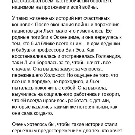
рассказывал всем, как героически боролся с
нацизмом на протяжении всей войны.
У таких жизненных историй нет счастливых
концовок. После окончания войны и поражения
нацистов для Льен мало что изменилось. Её
родные погибли в Освенциме, и она вернулась к
тем, кто был ближе всего к ним – в дом дедушки
и бабушки профессора Ван Эса. Как
восстанавливалась и отстраивалась Голландия,
так и Льен боролась за то, чтобы начать всё
сначала. Она вышла замуж за человека,
пережившего Холокост. Но ощущение того, что
всё не в порядке, не проходило, и Льен
пыталась покончить с собой. Она выжила,
выучилась на социального работника и говорит,
что ей всегда нравилось работать с детьми,
которые казались такими же потерянными, как
она сама когда-то.
Очень хотелось бы, чтобы такие истории стали
серьёзным предостережением для тех, кто хочет