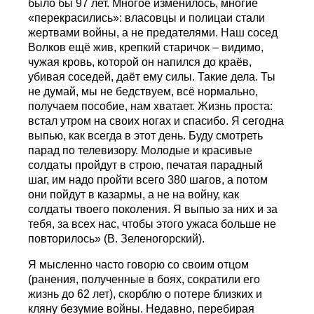
было бы 97 лет. Многое изменилось, многие
«перекрасились»: власовцы и полицаи стали
жертвами войны, а не предателями. Наш сосед
Волков ещё жив, крепкий старичок – видимо,
чужая кровь, которой он напился до краёв,
убивая соседей, даёт ему силы. Такие дела. Ты
не думай, мы не бедствуем, всё нормально,
получаем пособие, нам хватает. Жизнь проста:
встал утром на своих ногах и спасибо. Я сегодна
выпью, как всегда в этот день. Буду смотреть
парад по телевизору. Молодые и красивые
солдаты пройдут в строю, печатая парадный
шаг, им надо пройти всего 380 шагов, а потом
они пойдут в казармы, а не на войну, как
солдаты твоего поколения. Я выпью за них и за
тебя, за всех нас, чтобы этого ужаса больше не
повторилось» (В. Зеленогорский).
Я мысленно часто говорю со своим отцом
(ранения, полученные в боях, сократили его
жизнь до 62 лет), скорблю о потере близких и
кляну безумие войны. Недавно, перебирая