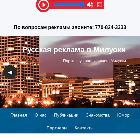
По вопросам рекламы звоните:
770-824-3333
Русская реклама в Милуоки
Портал русскоговорящего Милуоки
◀
▶
Главная
О нас
Публикации
Знакомства
Юмор
Партнеры
Контакты