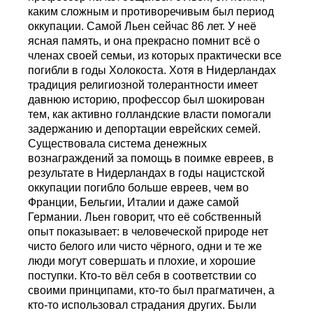
каким сложным и противоречивым был период
оккупации. Самой Льен сейчас 86 лет. У неё
ясная память, и она прекрасно помнит всё о
членах своей семьи, из которых практически все
погибли в годы Холокоста. Хотя в Нидерландах
традиция религиозной толерантности имеет
давнюю историю, профессор был шокирован
тем, как активно голландские власти помогали
задержанию и депортации еврейских семей.
Существовала система денежных
вознаграждений за помощь в поимке евреев, в
результате в Нидерландах в годы нацистской
оккупации погибло больше евреев, чем во
Франции, Бельгии, Италии и даже самой
Германии. Льен говорит, что её собственный
опыт показывает: в человеческой природе нет
чисто белого или чисто чёрного, одни и те же
люди могут совершать и плохие, и хорошие
поступки. Кто-то вёл себя в соответствии со
своими принципами, кто-то был прагматичен, а
кто-то использовал страдания других. Были