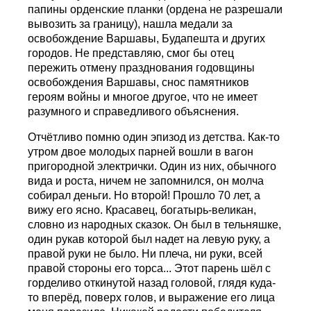
папины орденские планки (ордена не разрешали
вывозить за границу), нашла медали за
освобождение Варшавы, Будапешта и других
городов. Не представляю, смог бы отец
пережить отмену празднования годовщины
освобождения Варшавы, снос памятников
героям войны и многое другое, что не имеет
разумного и справедливого объяснения.
Отчётливо помню один эпизод из детства. Как-то
утром двое молодых парней вошли в вагон
пригородной электрички. Один из них, обычного
вида и роста, ничем не запомнился, он молча
собирал деньги. Но второй! Прошло 70 лет, а
вижу его ясно. Красавец, богатырь-великан,
словно из народных сказок. Он был в тельняшке,
один рукав которой был надет на левую руку, а
правой руки не было. Ни плеча, ни руки, всей
правой стороны его торса... Этот парень шёл с
горделиво откинутой назад головой, глядя куда-
то вперёд, поверх голов, и выражение его лица