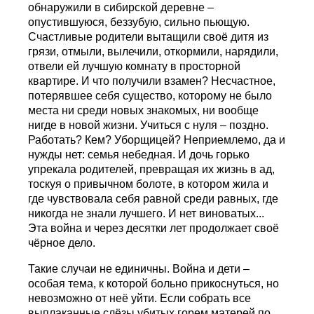
обнаружили в сибирской деревне –
опустившуюся, беззубую, сильно пьющую.
Счастливые родители вытащили своё дитя из
грязи, отмыли, вылечили, откормили, нарядили,
отвели ей лучшую комнату в просторной
квартире. И что получили взамен? Несчастное,
потерявшее себя существо, которому не было
места ни среди новых знакомых, ни вообще
нигде в новой жизни. Учиться с нуля – поздно.
Работать? Кем? Уборщицей? Неприемлемо, да и
нужды нет: семья небедная. И дочь горько
упрекала родителей, превращая их жизнь в ад,
тоскуя о привычном болоте, в котором жила и
где чувствовала себя равной среди равных, где
никогда не знали лучшего. И нет виноватых...
Эта война и через десятки лет продолжает своё
чёрное дело.
Такие случаи не единичны. Война и дети –
особая тема, к которой больно прикоснуться, но
невозможно от неё уйти. Если собрать все
выплаканные слёзы убитых горем матерей по