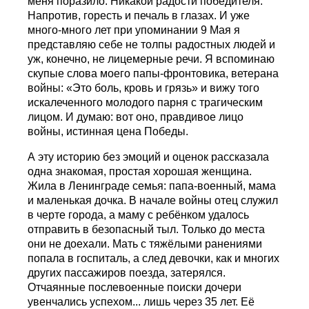
меня поразило. Никакой радости победителя.
Напротив, горесть и печаль в глазах. И уже
много-много лет при упоминании 9 Мая я
представляю себе не толпы радостных людей и
уж, конечно, не лицемерные речи. Я вспоминаю
скупые слова моего папы-фронтовика, ветерана
войны: «Это боль, кровь и грязь» и вижу того
искалеченного молодого парня с трагическим
лицом. И думаю: вот оно, правдивое лицо
войны, истинная цена Победы.
А эту историю без эмоций и оценок рассказала
одна знакомая, простая хорошая женщина.
Жила в Ленинграде семья: папа-военный, мама
и маленькая дочка. В начале войны отец служил
в черте города, а маму с ребёнком удалось
отправить в безопасный тыл. Только до места
они не доехали. Мать с тяжёлыми ранениями
попала в госпиталь, а след девочки, как и многих
других пассажиров поезда, затерялся.
Отчаянные послевоенные поиски дочери
увенчались успехом... лишь через 35 лет. Её