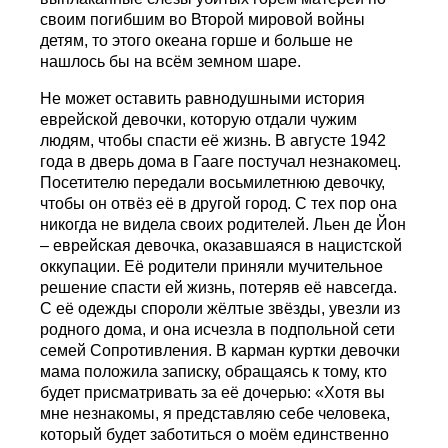
своим погибшим во Второй мировой войны
детям, то этого океана горше и больше не
нашлось бы на всём земном шаре.
Не может оставить равнодушными история
еврейской девочки, которую отдали чужим
людям, чтобы спасти её жизнь. В августе 1942
года в дверь дома в Гааге постучал незнакомец.
Посетителю передали восьмилетнюю девочку,
чтобы он отвёз её в другой город. С тех пор она
никогда не видела своих родителей. Льен де Йон
– еврейская девочка, оказавшаяся в нацистской
оккупации. Её родители приняли мучительное
решение спасти ей жизнь, потеряв её навсегда.
С её одежды спороли жёлтые звёзды, увезли из
родного дома, и она исчезла в подпольной сети
семей Сопротивления. В карман куртки девочки
мама положила записку, обращаясь к тому, кто
будет присматривать за её дочерью: «Хотя вы
мне незнакомы, я представляю себе человека,
который будет заботиться о моём единственно