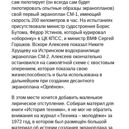
сам пилотирует (он всегда сам будет
пилотировать опытные образцы экранопланов)
свой первый экраноплан СМ-1, имеющий
скорость 200 километров в час. На испытаниях
присутствовали министр судостроения Борис
Бутома, Фёдор Устинов, который курировал
«оборонку» в ЦК КПСС, и министр ВМФ Сергей
Горшков. Вскоре Алексеев показал Никите
Хрущеву на Истринском водохранилище
экраноплан СМ-2. Алексеев окончательно
остановился на самолётной схеме с хвостовым
оперением, которая показала свою
жизнеспособность и была использована в
дальнейшем при создании десантного
экраноплана «Орлёнок».
В этом месте хочется добавить маленькое
лирическое отступление. Собирая материл для
книги «История техники», я не мог не обратить
внимания на журнал «Техника – молодёжи» за
1972 год, в котором был размещён большой
материал об истории создания экраноплана за