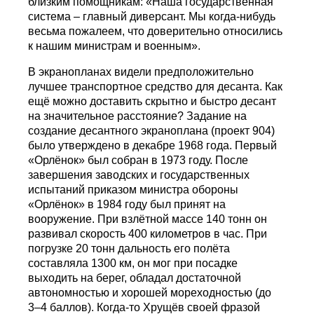
близким помощникам: «Наша государственная
система – главный диверсант. Мы когда-нибудь
весьма пожалеем, что доверительно относились
к нашим министрам и военным».
В экранопланах видели предположительно
лучшее транспортное средство для десанта. Как
ещё можно доставить скрытно и быстро десант
на значительное расстояние? Задание на
создание десантного экраноплана (проект 904)
было утверждено в декабре 1968 года. Первый
«Орлёнок» был собран в 1973 году. После
завершения заводских и государственных
испытаний приказом министра обороны
«Орлёнок» в 1984 году был принят на
вооружение. При взлётной массе 140 тонн он
развивал скорость 400 километров в час. При
погрузке 20 тонн дальность его полёта
составляла 1300 км, он мог при посадке
выходить на берег, обладал достаточной
автономностью и хорошей мореходностью (до
3–4 баллов). Когда-то Хрущёв своей фразой