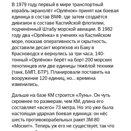
В 1979 году первый в мире транспортный
корабль-экранолёт «Орлёнок» принят как боевая
единица в состав ВМФ, где затем создаётся
дивизион в составе Каспийской флотилии,
подчинённый Штабу морской авиации. В 1982
году два «Орлёнка» в учениях на Каспийском
море, показав оперативность и скрытность,
доставили десант морпехов из Баку в
Красноводск и вернулись за три часа. 140-
тонный «Орлёнок» берёт на борт 200 морских
пехотинцев или две единицы тяжёлой техники
(танк, БМП, БТР). Планировали поставить на
вооружение 120 единиц, но... времена
изменились.
Дальше на базе КМ строится «Лунь». Он чуть
скромнее по размерам, чем КМ, длина его
составляет «всего» 73 метра. Но это уже была
настоящая ударная боевая единица: он нёс
шесть противокорабельных ракет 3М-80
«Москит». Теперь уж его не существует, так что