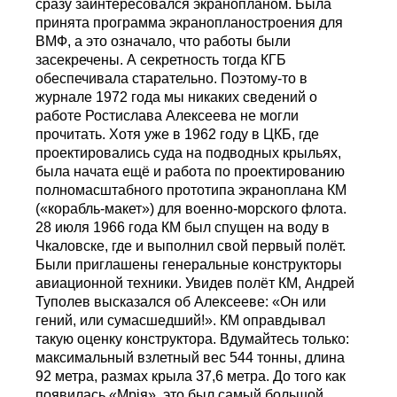
сразу заинтересовался экранопланом. Была
принята программа экранопланостроения для
ВМФ, а это означало, что работы были
засекречены. А секретность тогда КГБ
обеспечивала старательно. Поэтому-то в
журнале 1972 года мы никаких сведений о
работе Ростислава Алексеева не могли
прочитать. Хотя уже в 1962 году в ЦКБ, где
проектировались суда на подводных крыльях,
была начата ещё и работа по проектированию
полномасштабного прототипа экраноплана КМ
(«корабль-макет») для военно-морского флота.
28 июля 1966 года КМ был спущен на воду в
Чкаловске, где и выполнил свой первый полёт.
Были приглашены генеральные конструкторы
авиационной техники. Увидев полёт КМ, Андрей
Туполев высказался об Алексееве: «Он или
гений, или сумасшедший!». КМ оправдывал
такую оценку конструктора. Вдумайтесь только:
максимальный взлетный вес 544 тонны, длина
92 метра, размах крыла 37,6 метра. До того как
появилась «Мрiя», это был самый большой