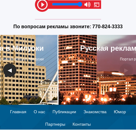
По вопросам рекламы звоните:
770-824-3333
Русская реклама в Милуоки
Портал русскоговорящего Милуоки
◀
▶
Главная
О нас
Публикации
Знакомства
Юмор
Партнеры
Контакты