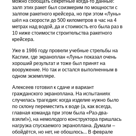
можно сообщать секретные когда-то данные:
залп этих ракет был соизмерим по мощности с
залпом ракетного крейсера, но при этом «Лунь»
шёл на скорости до 500 километров в час на 4
метрах над водой, да и стоимость его была раз в
10 ниже стоимости строительства ракетного
крейсера.
Уже в 1986 году провели учебные стрельбы на
Каспии, где экраноплан «Лунь» показал очень
хороший результат и тоже был принят на
вооружение. Но так и остался выполненным в
одном экземпляре.
Алексеев готовил к сдаче и вариант
гражданского экраноплана. На испытаниях
случилась трагедия: когда изделие нужно было
по склону переместить к воде (а, как всегда,
главная команда при этом была «Раз-два-
взяли!»), на немолодого конструктора пришлась
нагрузка спускаемого экраноплана. Думали –
обойдётся, но нет, не обошлось... В феврале