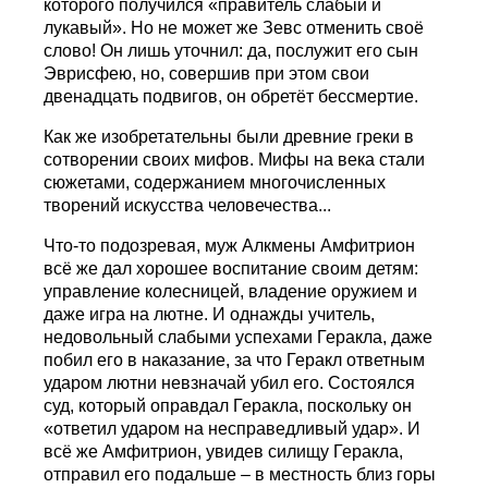
которого получился «правитель слабый и
лукавый». Но не может же Зевс отменить своё
слово! Он лишь уточнил: да, послужит его сын
Эврисфею, но, совершив при этом свои
двенадцать подвигов, он обретёт бессмертие.
Как же изобретательны были древние греки в
сотворении своих мифов. Мифы на века стали
сюжетами, содержанием многочисленных
творений искусства человечества...
Что-то подозревая, муж Алкмены Амфитрион
всё же дал хорошее воспитание своим детям:
управление колесницей, владение оружием и
даже игра на лютне. И однажды учитель,
недовольный слабыми успехами Геракла, даже
побил его в наказание, за что Геракл ответным
ударом лютни невзначай убил его. Состоялся
суд, который оправдал Геракла, поскольку он
«ответил ударом на несправедливый удар». И
всё же Амфитрион, увидев силищу Геракла,
отправил его подальше – в местность близ горы