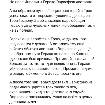
Но пояс Ипполиты Геракл Эврисфею доставил.
А на обратном пути в Грецию наш герой в Трое
успел спасти от морского чудовища дочь царя
Трои Гесиону. За её спасение царь обещал
Гераклу двух чудесных коней, но обещания так и
не выполнил.
Геракл ещё вернётся в Трою, когда немного
разделается с делами. А осталось ему ещё
райских яблочек доставить Эврисфею, да ещё
на обратном пути Геракл оказался на Кавказе,
где к скале был прикован Прометей, наказанный
Зевсом за то, что тот дал людям огонь. Геракл
убил орла, клевавшего печень Прометея и даже
уговорил обиженного Зевса простить его.
А после того как Геракл доставил Эврисфею из
подземного царства трёхголового пса,
охранявшего вход в то царство, его служба
Эврисфею закончилась. Ушло на всё это целых
двенадцать лет.