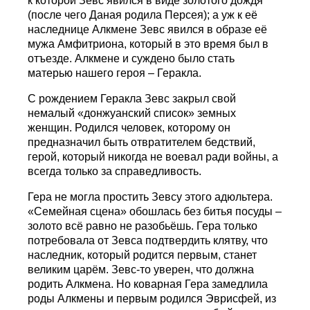
к которой Зевс явился в виде золотого дождя
(после чего Даная родила Персея); а уж к её
наследнице Алкмене Зевс явился в образе её
мужа Амфитриона, который в это время был в
отъезде. Алкмене и суждено было стать
матерью нашего героя – Геракла.
С рождением Геракла Зевс закрыл свой
немалый «донжуанский список» земных
женщин. Родился человек, которому он
предназначил быть отвратителем бедствий,
герой, который никогда не воевал ради войны, а
всегда только за справедливость.
Гера не могла простить Зевсу этого адюльтера.
«Семейная сцена» обошлась без битья посуды –
золото всё равно не разобьёшь. Гера только
потребовала от Зевса подтвердить клятву, что
наследник, который родится первым, станет
великим царём. Зевс-то уверен, что должна
родить Алкмена. Но коварная Гера замедлила
роды Алкмены и первым родился Эврисфей, из