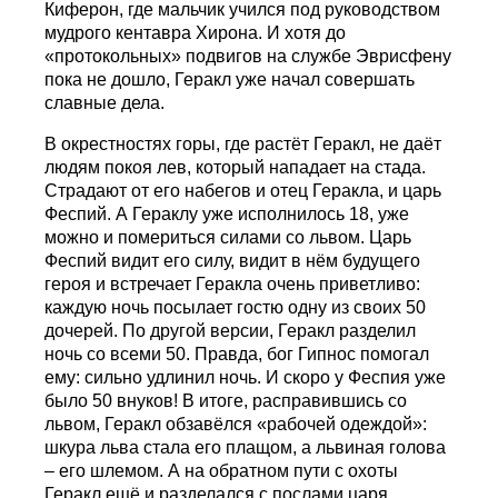
Киферон, где мальчик учился под руководством
мудрого кентавра Хирона. И хотя до
«протокольных» подвигов на службе Эврисфену
пока не дошло, Геракл уже начал совершать
славные дела.
В окрестностях горы, где растёт Геракл, не даёт
людям покоя лев, который нападает на стада.
Страдают от его набегов и отец Геракла, и царь
Феспий. А Гераклу уже исполнилось 18, уже
можно и помериться силами со львом. Царь
Феспий видит его силу, видит в нём будущего
героя и встречает Геракла очень приветливо:
каждую ночь посылает гостю одну из своих 50
дочерей. По другой версии, Геракл разделил
ночь со всеми 50. Правда, бог Гипнос помогал
ему: сильно удлинил ночь. И скоро у Феспия уже
было 50 внуков! В итоге, расправившись со
львом, Геракл обзавёлся «рабочей одеждой»:
шкура льва стала его плащом, а львиная голова
– его шлемом. А на обратном пути с охоты
Геракл ещё и разделался с послами царя