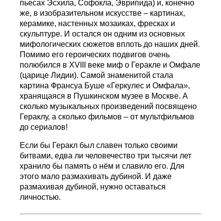
пьесах Эсхила, Софокла, Эврипида) и, конечно
же, в изобразительном искусстве – картинах,
керамике, настенных мозаиках, фресках и
скульптуре. И остался он одним из основных
мифологических сюжетов вплоть до наших дней.
Помимо его героических подвигов очень
полюбился в XVIII веке миф о Геракле и Омфале
(царице Лидии). Самой знаменитой стала
картина Франсуа Буше «Геркулес и Омфала»,
хранящаяся в Пушкинском музее в Москве. А
сколько музыкальных произведений посвящено
Гераклу, а сколько фильмов – от мультфильмов
до сериалов!
Если бы Геракл был славен только своими
битвами, едва ли человечество три тысячи лет
хранило бы память о нём и славило его. Для
этого мало размахивать дубиной. И даже
размахивая дубиной, нужно оставаться
личностью.