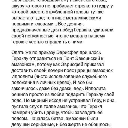
шкуру которого не пробивает стрела; то гидру, у
которой вместо отрубленной головы тут же
вырастают две; то птиц с металлическими
перьями и клювами... Все деяния,
предназначенные для побед Геракла, удивляли
своей ненужностью, что не мешало нашему
герою с честью справлять с ними.
Опять же по приказу Эврисфея пришлось
Гераклу отправиться на Понт Эвксинский к
амазонкам, потому как Эврисфей приказал
доставить своей дочери пояс царицы амазонок
Ипполиты (чисто использование служебного
положения в личных целях). И всё бы
закончилось даже без драки, ведь Ипполита
решила просто из любви подарить Гераклу свой
пояс. Но мирный исход не устраивал Геру, и она
пустила слух в толпе амазонок, что Геракл
намерен убить царицу, чтобы завладеть её
поясом. Началась битва, амазонки были
девушки серьёзные, и без жертв не обошлось.