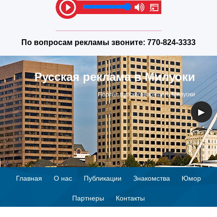
По вопросам рекламы звоните:
770-824-3333
Русская реклама в Милуоки
Портал русскоговорящего Милуоки
◀
▶
Главная
О нас
Публикации
Знакомства
Юмор
Партнеры
Контакты