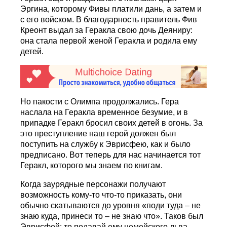
Эргина, которому Фивы платили дань, а затем и
с его войском. В благодарность правитель Фив
Креонт выдал за Геракла свою дочь Деяниру:
она стала первой женой Геракла и родила ему
детей.
Но пакости с Олимпа продолжались. Гера
наслала на Геракла временное безумие, и в
припадке Геракл бросил своих детей в огонь. За
это преступление наш герой должен был
поступить на службу к Эврисфею, как и было
предписано. Вот теперь для нас начинается тот
Геракл, которого мы знаем по книгам.
Когда заурядные персонажи получают
возможность кому-то что-то приказать, они
обычно скатываются до уровня «поди туда – не
знаю куда, принеси то – не знаю что». Таков был
Эврисфей: то подавай ему немейского льва,