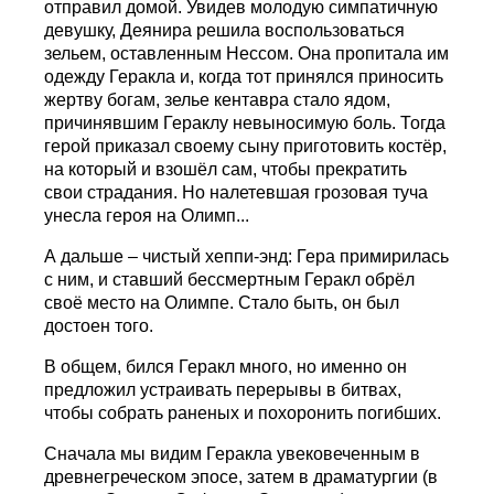
отправил домой. Увидев молодую симпатичную
девушку, Деянира решила воспользоваться
зельем, оставленным Нессом. Она пропитала им
одежду Геракла и, когда тот принялся приносить
жертву богам, зелье кентавра стало ядом,
причинявшим Гераклу невыносимую боль. Тогда
герой приказал своему сыну приготовить костёр,
на который и взошёл сам, чтобы прекратить
свои страдания. Но налетевшая грозовая туча
унесла героя на Олимп...
А дальше – чистый хеппи-энд: Гера примирилась
с ним, и ставший бессмертным Геракл обрёл
своё место на Олимпе. Стало быть, он был
достоен того.
В общем, бился Геракл много, но именно он
предложил устраивать перерывы в битвах,
чтобы собрать раненых и похоронить погибших.
Сначала мы видим Геракла увековеченным в
древнегреческом эпосе, затем в драматургии (в