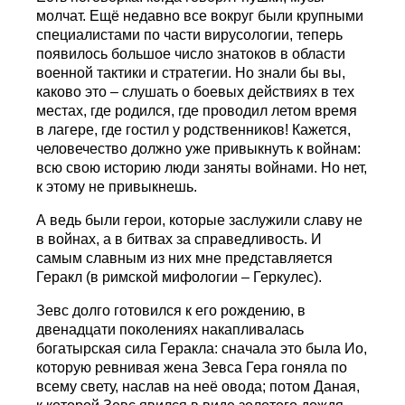
молчат. Ещё недавно все вокруг были крупными
специалистами по части вирусологии, теперь
появилось большое число знатоков в области
военной тактики и стратегии. Но знали бы вы,
каково это – слушать о боевых действиях в тех
местах, где родился, где проводил летом время
в лагере, где гостил у родственников! Кажется,
человечество должно уже привыкнуть к войнам:
всю свою историю люди заняты войнами. Но нет,
к этому не привыкнешь.
А ведь были герои, которые заслужили славу не
в войнах, а в битвах за справедливость. И
самым славным из них мне представляется
Геракл (в римской мифологии – Геркулес).
Зевс долго готовился к его рождению, в
двенадцати поколениях накапливалась
богатырская сила Геракла: сначала это была Ио,
которую ревнивая жена Зевса Гера гоняла по
всему свету, наслав на неё овода; потом Даная,