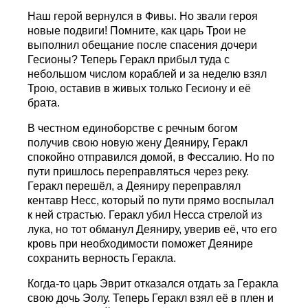
Наш герой вернулся в Фивы. Но звали героя
новые подвиги! Помните, как царь Трои не
выполнил обещание после спасения дочери
Гесионы? Теперь Геракл прибыл туда с
небольшом числом кораблей и за неделю взял
Трою, оставив в живых только Гесиону и её
брата.
В честном единоборстве с речным богом
получив свою новую жену Деяниру, Геракл
спокойно отправился домой, в Фессалию. Но по
пути пришлось переправляться через реку.
Геракл перешёл, а Деяниру переправлял
кентавр Несс, который по пути прямо воспылал
к ней страстью. Геракл убил Несса стрелой из
лука, но тот обманул Деяниру, уверив её, что его
кровь при необходимости поможет Деянире
сохранить верность Геракла.
Когда-то царь Эврит отказался отдать за Геракла
свою дочь Эолу. Теперь Геракл взял её в плен и