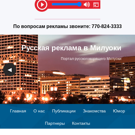
По вопросам рекламы звоните:
770-824-3333
Русская реклама в Милуоки
Портал русскоговорящего Милуоки
◀
▶
Главная
О нас
Публикации
Знакомства
Юмор
Партнеры
Контакты