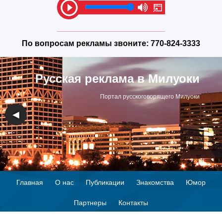
По вопросам рекламы звоните:
770-824-3333
Русская реклама в Милуоки
Портал русскоговорящего Милуоки
◀
▶
Главная
О нас
Публикации
Знакомства
Юмор
Партнеры
Контакты