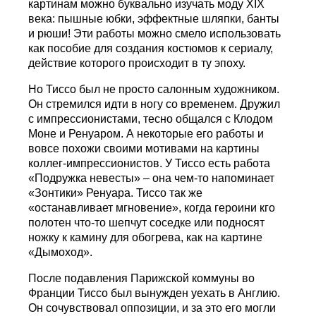
картинам можно буквально изучать моду XIX
века: пышные юбки, эффектные шляпки, банты
и рюши! Эти работы можно смело использовать
как пособие для создания костюмов к сериалу,
действие которого происходит в ту эпоху.
Но Тиссо был не просто салонным художником.
Он стремился идти в ногу со временем. Дружил
с импрессионистами, тесно общался с Клодом
Моне и Ренуаром. А некоторые его работы и
вовсе похожи своими мотивами на картины
коллег-импрессионистов. У Тиссо есть работа
«Подружка невесты» – она чем-то напоминает
«Зонтики» Ренуара. Тиссо так же
«останавливает мгновение», когда героини кго
полотен что-то шепчут соседке или подносят
ножку к камину для обогрева, как на картине
«Дымоход».
После подавления Парижской коммуны во
Франции Тиссо был вынужден уехать в Англию.
Он сочувствовал оппозиции, и за это его могли