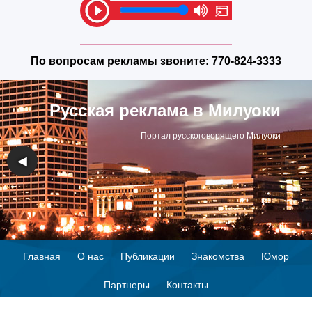
По вопросам рекламы звоните:
770-824-3333
Русская реклама в Милуоки
Портал русскоговорящего Милуоки
◀
▶
Главная
О нас
Публикации
Знакомства
Юмор
Партнеры
Контакты