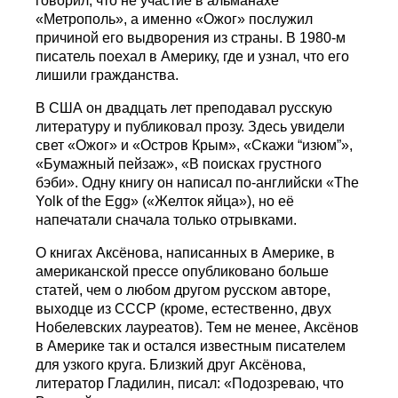
говорил, что не участие в альманахе
«Метрополь», а именно «Ожог» послужил
причиной его выдворения из страны. В 1980-м
писатель поехал в Америку, где и узнал, что его
лишили гражданства.
В США он двадцать лет преподавал русскую
литературу и публиковал прозу. Здесь увидели
свет «Ожог» и «Остров Крым», «Скажи “изюм”»,
«Бумажный пейзаж», «В поисках грустного
бэби». Одну книгу он написал по-английски «The
Yolk of the Egg» («Желток яйца»), но её
напечатали сначала только отрывками.
О книгах Аксёнова, написанных в Америке, в
американской прессе опубликовано больше
статей, чем о любом другом русском авторе,
выходце из СССР (кроме, естественно, двух
Нобелевских лауреатов). Тем не менее, Аксёнов
в Америке так и остался известным писателем
для узкого круга. Близкий друг Аксёнова,
литератор Гладилин, писал: «Подозреваю, что