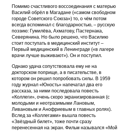
Помимо счастливого воссоединания с матерью
Василий обрёл в Магадане («самом свободном
городе Советского Союза») то, о чём потом
всегда вспоминал с благодарностью, – русскую
поэзию: Гумилёва, Ахматову, Пастернака,
Северянина. Но было решено, что Василию
стоит поступать в медицинский институт –
Первый медицинский в Ленинграде («в лагере
врачи лучше выживают»). Он и поступил.
Однако удача сопутствовала ему не на
докторском поприще, а в писательстве, в
котором он решил попробовать силы. В 1959
году журнал «Юность» напечатал два его
рассказа, за ними последовала повесть
«Коллеги», очень скоро экранизированная (с
молодыми и неотразимыми Лановым,
Ливановым и Анофриевым в главных ролях).
Вслед за «Коллегами» вышла повесть
«Звёздный билет», тоже почти сразу
перенесенная на экран. Фильм назывался «Мой