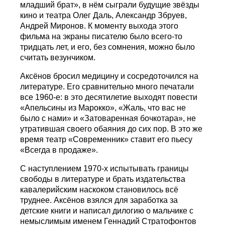
младший брат», в нём сыграли будущие звёзды
кино и театра Олег Даль, Александр Збруев,
Андрей Миронов. К моменту выхода этого
фильма на экраны писателю было всего-то
тридцать лет, и его, без сомнения, можно было
считать везунчиком.
Аксёнов бросил медицину и сосредоточился на
литературе. Его сравнительно много печатали
все 1960-е: в это десятилетие выходят повести
«Апельсины из Марокко», «Жаль, что вас не
было с нами» и «Затоваренная бочкотара», не
утратившая своего обаяния до сих пор. В это же
время театр «Современник» ставит его пьесу
«Всегда в продаже».
С наступлением 1970-х испытывать границы
свободы в литературе и брать издательства
кавалерийским наскоком становилось всё
труднее. Аксёнов взялся для заработка за
детские книги и написал дилогию о мальчике с
немыслимым именем Геннадий Стратофонтов