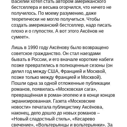
Василий хотел стать автором американского
бестселлера и весьма огорчился, что ничего не
получилось. По моему разумению, даже
теоретически не могло получиться. Чтобы
создать американский бестселлер, надо писать
плохо и о глупостях. А вот этого Аксёнов не
сумеет».
Лишь в 1990 году Аксёнову было возвращено
советское гражданство. Он стал наездами
бывать в России, и его вначале короткие набеги
позже превратились в полноценные сезоны (он
делил год между США, Францией и Москвой,
позже только между Францией и Москвой).
Пошли одна за одной отложенные публикации
романов, появилась «Московская сага»,
превращённая в роман-эпопею и в конце концов
экранизированная. Газета «Московские
новости» печатала публицистику Аксёнова,
наконец, дело дошло до новых романов –
«Новый сладостный стиль», «Кесарево
свечение», «Вольтерьянцы и вольтерьянки». За