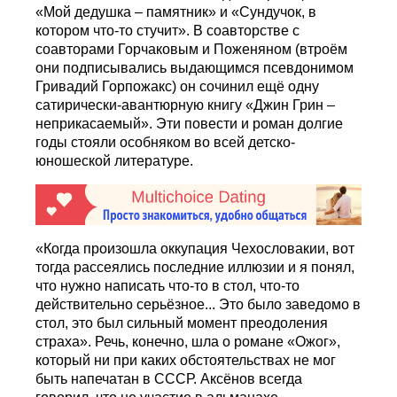
«Мой дедушка – памятник» и «Сундучок, в
котором что-то стучит». В соавторстве с
соавторами Горчаковым и Поженяном (втроём
они подписывались выдающимся псевдонимом
Гривадий Горпожакс) он сочинил ещё одну
сатирически-авантюрную книгу «Джин Грин –
неприкасаемый». Эти повести и роман долгие
годы стояли особняком во всей детско-
юношеской литературе.
«Когда произошла оккупация Чехословакии, вот
тогда рассеялись последние иллюзии и я понял,
что нужно написать что-то в стол, что-то
действительно серьёзное... Это было заведомо в
стол, это был сильный момент преодоления
страха». Речь, конечно, шла о романе «Ожог»,
который ни при каких обстоятельствах не мог
быть напечатан в СССР. Аксёнов всегда