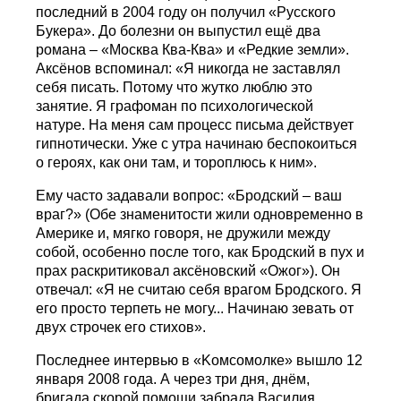
последний в 2004 году он получил «Русского
Букера». До болезни он выпустил ещё два
романа – «Москва Ква-Ква» и «Редкие земли».
Аксёнов вспоминал: «Я никогда не заставлял
себя писать. Потому что жутко люблю это
занятие. Я графоман по психологической
натуре. На меня сам процесс письма действует
гипнотически. Уже с утра начинаю беспокоиться
о героях, как они там, и тороплюсь к ним».
Ему часто задавали вопрос: «Бродский – ваш
враг?» (Обе знаменитости жили одновременно в
Америке и, мягко говоря, не дружили между
собой, особенно после того, как Бродский в пух и
прах раскритиковал аксёновский «Ожог»). Он
отвечал: «Я не считаю себя врагом Бродского. Я
его просто терпеть не могу... Начинаю зевать от
двух строчек его стихов».
Последнее интервью в «Koмсомолке» вышло 12
января 2008 года. А через три дня, днём,
бригада скорой помощи забрала Василия