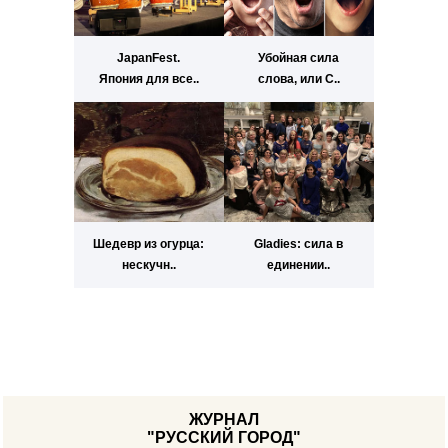
JapanFest.
Убойная сила
Япония для все..
слова, или С..
Шедевр из огурца:
Gladies: сила в
нескучн..
единении..
ЖУРНАЛ
"РУССКИЙ ГОРОД"