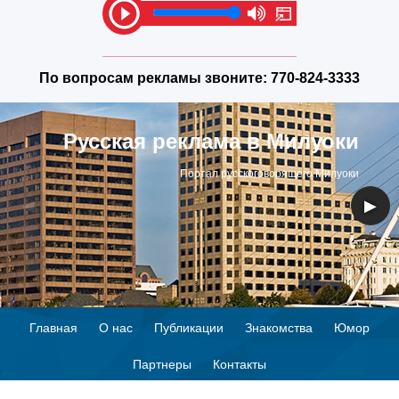
По вопросам рекламы звоните:
770-824-3333
Русская реклама в Милуоки
Портал русскоговорящего Милуоки
◀
▶
Главная
О нас
Публикации
Знакомства
Юмор
Партнеры
Контакты