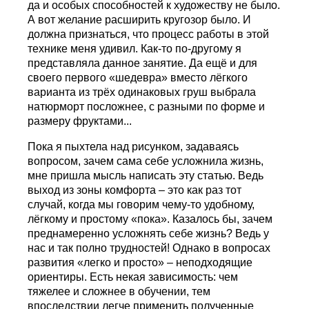
да и особых способностей к художеству не было.
А вот желание расширить кругозор было. И
должна признаться, что процесс работы в этой
технике меня удивил. Как-то по-другому я
представляла данное занятие. Да ещё и для
своего первого «шедевра» вместо лёгкого
варианта из трёх одинаковых груш выбрала
натюрморт посложнее, с разными по форме и
размеру фруктами...
Пока я пыхтела над рисунком, задаваясь
вопросом, зачем сама себе усложнила жизнь,
мне пришла мысль написать эту статью. Ведь
выход из зоны комфорта – это как раз тот
случай, когда мы говорим чему-то удобному,
лёгкому и простому «пока». Казалось бы, зачем
преднамеренно усложнять себе жизнь? Ведь у
нас и так полно трудностей! Однако в вопросах
развития «легко и просто» – неподходящие
ориентиры. Есть некая зависимость: чем
тяжелее и сложнее в обучении, тем
впоследствии легче применить полученные