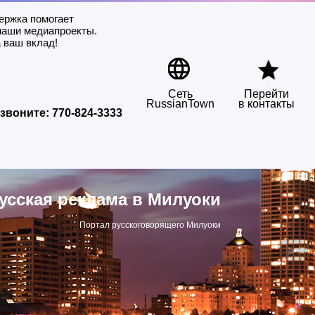
ержка помогает
наши медиапроекты.
 ваш вклад!
Сеть
Перейти
RussianTown
в контакты
звоните:
770-824-3333
усская реклама в Милуоки
Портал русскоговорящего Милуоки
▶