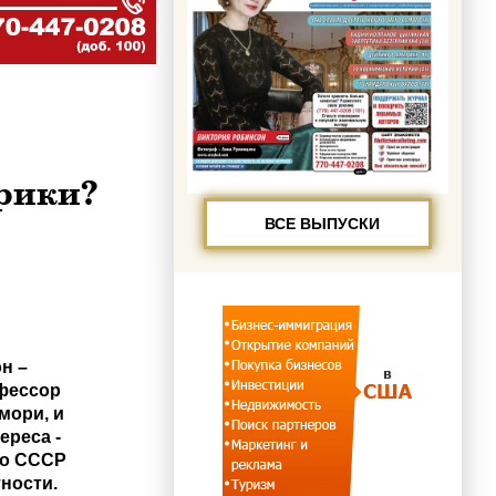
рики?
ВСЕ ВЫПУСКИ
н –
фессор
мори, и
ереса -
го СССР
тности.