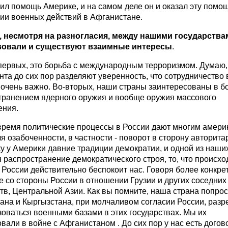
л помощь Америке, и на самом деле он и оказал эту помощ
ии военных действий в Афганистане.
т, несмотря на разногласия, между нашими государства
вовали и существуют взаимные интересы
.
-первых, это борьба с международным терроризмом. Думаю,
та до сих пор разделяют уверенность, что сотрудничество 
очень важно. Во-вторых, наши страны заинтересованы в б
транением ядерного оружия и вообще оружия массового
ения.
 время политические процессы в России дают многим амер
я озабоченности, в частности - поворот в сторону авторита
у у Америки давние традиции демократии, и одной из наши
 распространение демократического строя, то, что происхо
 России действительно беспокоит нас. Говоря более конкрет
 со стороны России в отношении Грузии и других соседних
тв, Центральной Азии. Как вы помните, наша страна попрос
тана и Кыргызстана, при молчаливом согласии России, раз
оваться военными базами в этих государствах. Мы их
вали в войне с Афганистаном . До сих пор у нас есть догов