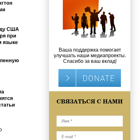
нгтон
ми
жду США
оря при
м языке
Ваша поддержка помогает
улучшать наши медиапроекты.
вленную
Спасибо за ваш вклад!
ма
мятся
СВЯЗАТЬСЯ С НАМИ
статьи
о