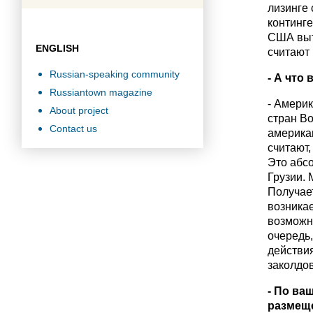
лизинге
континге
США выт
ENGLISH
считают 
Russian-speaking community
- А что
Russiantown magazine
- Америк
About project
стран Во
Contact us
америка
считают,
Это абсо
Грузии.
Получае
возникае
возможны
очередь,
действи
заколдо
- По ва
размеще