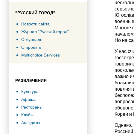
нескольк
серьезн
"РУССКИЙ ГОРОД"
Югослав
военные 
Новости сайта
Многие с
Журнал "Русский город"
началом
О журнале
Но на са
О проекте
У нас сч
Multichoice Services
госсекре
говорил
поскольк
важно им
РАЗВЛЕЧЕНИЯ
большинс
повлиять
Культура
бесполе
Афиша
вопросам
Рестораны
обороне,
Кореи и 
Клубы
Анекдоты
Однако,
Россией 