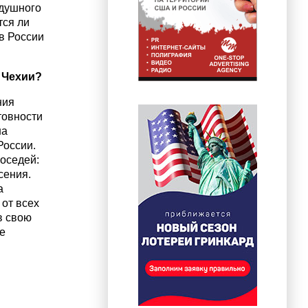
здушного
тся ли
в России
 Чехии?
ния
товности
на
России.
соседей:
сения.
а
 от всех
в свою
е