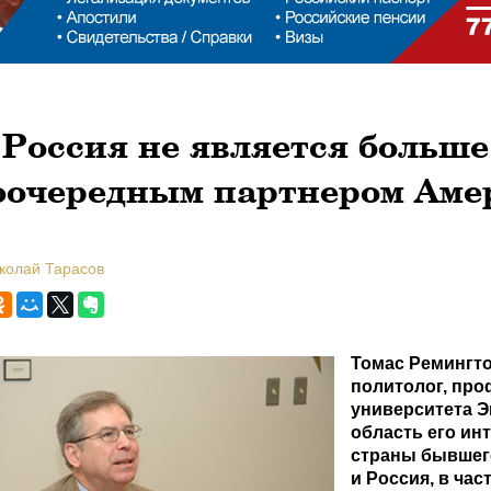
Россия не является больше
оочередным партнером Аме
иколай Тарасов
Томас Ремингто
политолог, про
университета Э
область его инт
страны бывше
и Россия, в час