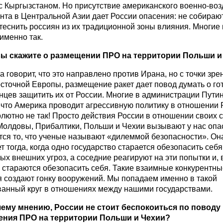
 с Кыргызстаном. Но присутствие американского военно-во
нта в Центральной Азии дает России опасения: не собираю
еснить россиян из их традиционной зоны влияния. Многие 
именно так.
 вы скажите о размещении ПРО на территории Польши и
а говорит, что это направлено против Ирана, но с точки зре
сточной Европы, размещение ракет дает повод думать о го
нцев защитить их от России. Многие в администрации Пути
 что Америка проводит агрессивную политику в отношении 
лютно не так! Просто действия России в отношении своих 
 Молдовы, Прибалтики, Польши и Чехии вызывают у нас опа
тся то, что ученые называют «дилеммой безопасности». Он
т тогда, когда одно государство старается обезопасить себя
х внешних угроз, а соседние реагируют на эти попытки и, 
 стараются обезопасить себя. Такие взаимные конкурентны
я создают гонку вооружений. Мы попадаем именно в такой
ванный круг в отношениях между нашими государствами.
шему мнению, России не стоит беспокоиться по поводу
ния ПРО на территории Польши и Чехии?