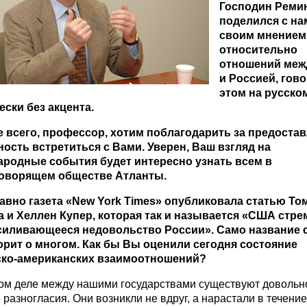
Господин Реми
поделился с на
своим мнением
относительно
отношений ме
и Россией, гов
этом на русско
ески без акцента.
е всего, профессор, хотим поблагодарить за предоста
ость встретиться с Вами. Уверен, Ваш взгляд на
родные события будет интересно узнать всем в
говорящем обществе Атланты.
авно газета «
New
York
Times
» опубликовала статью То
 и Хеллен Купер, которая так и называется «США стре
силивающееся недовольство России». Само название 
орит о многом. Как бы Вы оценили сегодня состояние
ско-американских взаимоотношений?
мом деле между нашими государствами существуют довольн
 разногласия. Они возникли не вдруг, а нарастали в течение