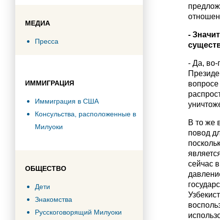
предложи
отношен
МЕДИА
- Значи
Пресса
сущест
- Да, во
Президен
ИММИГРАЦИЯ
вопросе 
распрос
Иммиграция в США
уничтож
Консульства, расположенные в
В то же
Милуоки
повод дл
поскольк
является
сейчас в
ОБЩЕСТВО
давление
государс
Дети
Узбекис
Знакомства
воспольз
Русскоговорящий Милуоки
использо