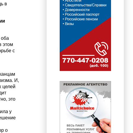
ь в
ми
 оба
в этом
орьбе с
иканцам
ризма. И,
х целей
дит
но, это
ила у
решение
ор о