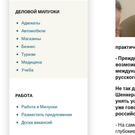
ДЕЛОВОЙ МИЛУОКИ
Адвокаты
Автомобили
Магазины
Бизнес
практич
Туризм
- Прежд
Медицина
возможн
Учеба
междуна
русско
Не так д
Шенкера
РАБОТА
унять у
Работа в Милуоки
уже гов
россий
Разместить предложение
Доска вакансий
- На са
глубокие