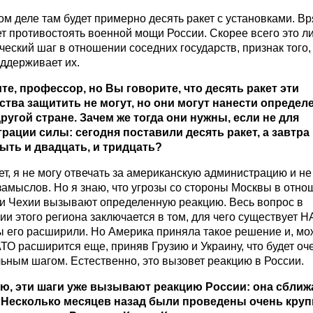
ом деле там будет примерно десять ракет с установками. Вр
т противостоять военной мощи России. Скорее всего это л
еский шаг в отношении соседних государств, признак того,
ддерживает их.
ите, профессор, но Вы говорите, что десять ракет эти
ства защитить не могут, но они могут нанести опреде
ругой стране. Зачем же тогда они нужны, если не для
рации силы: сегодня поставили десять ракет, а завтра
ыть и двадцать, и тридцать?
ает, я не могу отвечать за американскую администрацию и не
замыслов. Но я знаю, что угрозы со стороны Москвы в отн
и Чехии вызывают определенную реакцию. Весь вопрос в
и этого региона заключается в том, для чего существует Н
ы его расширили. Но Америка приняла такое решение и, мо
ТО расширится еще, приняв Грузию и Украину, что будет оч
ьным шагом. Естественно, это вызовет реакцию в России.
аю, эти шаги уже вызывают реакцию России: она сближ
 Несколько месяцев назад были проведены очень кру