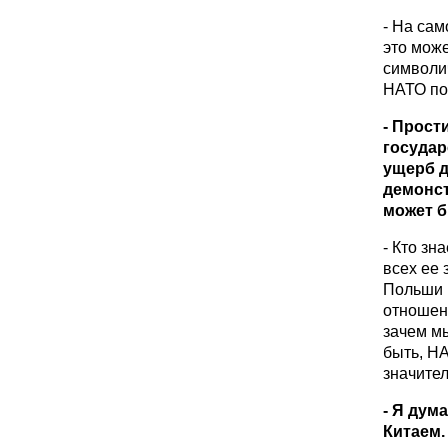
- На сам
это може
символич
НАТО по
- Прост
государ
ущерб д
демонст
может б
- Кто зн
всех ее 
Польши 
отношени
зачем м
быть, НА
значител
- Я дум
Китаем.