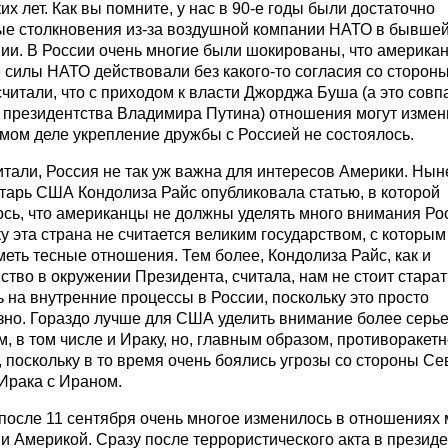
их лет. Как вы помните, у нас в 90-е годы были достаточно
ые столкновения из-за воздушной компании НАТО в бывше
ии. В России очень многие были шокированы, что америка
силы НАТО действовали без какого-то согласия со стороны
читали, что с приходом к власти Джорджа Буша (а это совпа
 президентства Владимира Путина) отношения могут измен
мом деле укрепление дружбы с Россией не состоялось.
итали, Россия не так уж важна для интересов Америки. Ны
тарь США Кондолиза Райс опубликовала статью, в которой
ось, что американцы не должны уделять много внимания Ро
у эта страна не считается великим государством, с которы
еть тесные отношения. Тем более, Кондолиза Райс, как и
тво в окружении Президента, считала, нам не стоит старат
 на внутренние процессы в России, поскольку это просто
зно. Гораздо лучше для США уделить внимание более серь
, в том числе и Ираку, но, главным образом, противоракет
 поскольку в то время очень боялись угрозы со стороны С
Ирака с Ираном.
 после 11 сентября очень многое изменилось в отношениях
и Америкой. Сразу после террористического акта в презид