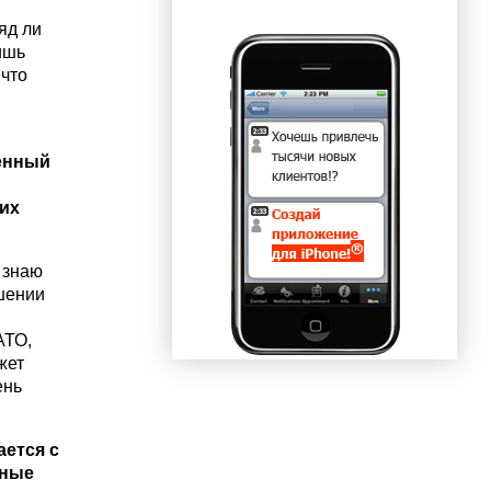
яд ли
ишь
 что
ленный
 их
 знаю
ошении
АТО,
жет
ень
ается с
пные