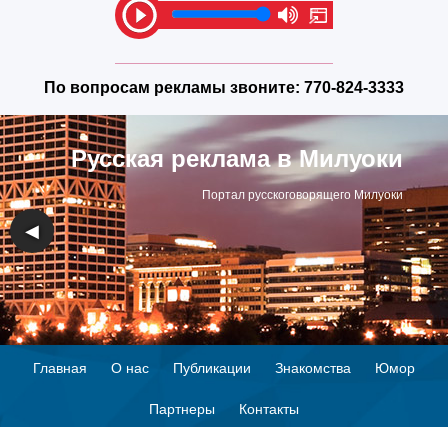
По вопросам рекламы звоните:
770-824-3333
Русская реклама в Милуоки
Портал русскоговорящего Милуоки
◀
▶
Главная
О нас
Публикации
Знакомства
Юмор
Партнеры
Контакты