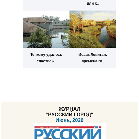
или К..
Те, кому удалось
Исаак Левитан:
спастись..
времена го..
ЖУРНАЛ
"РУССКИЙ ГОРОД"
Июнь, 2026