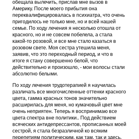
обещала вылечить, прислав мне вызов в
Америку. После моего прибытия она
переквалифицировалась в психиатра, что очень
пригодилось не только мне, но и всей нашей
семье. По ходу лечения я несколько отошла от
красного, но и не совсем побелела, а стала
какой-то розовой, и все мне стало казаться в
розовом свете. Моя сестра утешила меня,
заявив, что это переходный период, и что в
итоге я стану совершенно белой, что
действительно и произошло, - мои волосы стали
абсолютно белыми.
По ходу лечения трудотерапией я научилась
различать все многочисленные оттенки красного
цвета, гамма красных тонов значительно
расширилась для меня, но кумачовый цвет мне
очень неприятен. Теперь я воспринимаю все
цвета спектра вне политики.. Под действием
всяческих антидепрессантов, прописанных моей
сестрой, я стала безразличной ко всяким
перепетиям политическим, как там, так и здесь,