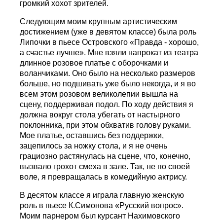
громкий хохот зрителей.
Следующим моим крупным артистическим
достижением (уже в девятом классе) была роль
Липочки в пьесе Островского «Правда - хорошо,
а счастье лучше». Мне взяли напрокат из театра
длинное розовое платье с оборочками и
воланчиками. Оно было на несколько размеров
больше, но подшивать уже было некогда, и я во
всем этом розовом великолепии вышла на
сцену, поддерживая подол. По ходу действия я
должна вокруг стола убегать от настырного
поклонника, при этом обхватив голову руками.
Мое платье, оставшись без поддержки,
зацепилось за ножку стола, и я не очень
грациозно растянулась на сцене, что, конечно,
вызвало грохот смеха в зале. Так, не по своей
воле, я превращалась в комедийную актрису.
В десятом классе я играла главную женскую
роль в пьесе К.Симонова «Русский вопрос».
Моим парнером был курсант Нахимовского