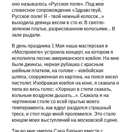
оно называлось «Русское поле». Под мое
словесное сопровождение «Здравствуй,
Русское поле! Я - твой нежный колосок...»
выходила девица весом в сто кг. В светло-
зеленом платье, разрисованном колосьями... В
зале рыдали.
В день праздника 1 Мая наша мастерская в
«Моспроекте» устроила концерт, на котором я
исполняла песню американского ковбоя. На мне
были джинсы, черная рубашка с красным
шейным платком, на голове – ковбойская
шляпа, сооруженная из картона, на поясе висел
пистолет. Изображая ковбоя на коне, я скакала и
пела во весь голос: «Хорошо в степи скакать,
вольным воздухом дышать...». Скакала я на
чертежном столе со всей прытью моего
темперамента, как вдруг раздался страшный
треск, и стол подо мной проломился. Это стало
концом моих выступлений на московской сцене.
Так во мне умерла Сара Бернар вместе с