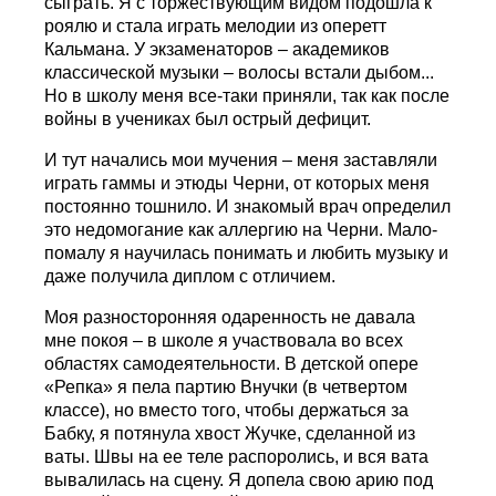
сыграть. Я с торжествующим видом подошла к
роялю и стала играть мелодии из оперетт
Кальмана. У экзаменаторов – академиков
классической музыки – волосы встали дыбом...
Но в школу меня все-таки приняли, так как после
войны в учениках был острый дефицит.
И тут начались мои мучения – меня заставляли
играть гаммы и этюды Черни, от которых меня
постоянно тошнило. И знакомый врач определил
это недомогание как аллергию на Черни. Мало-
помалу я научилась понимать и любить музыку и
даже получила диплом с отличием.
Моя разносторонняя одаренность не давала
мне покоя – в школе я участвовала во всех
областях самодеятельности. В детской опере
«Репка» я пела партию Внучки (в четвертом
классе), но вместо того, чтобы держаться за
Бабку, я потянула хвост Жучке, сделанной из
ваты. Швы на ее теле распоролись, и вся вата
вывалилась на сцену. Я допела свою арию под