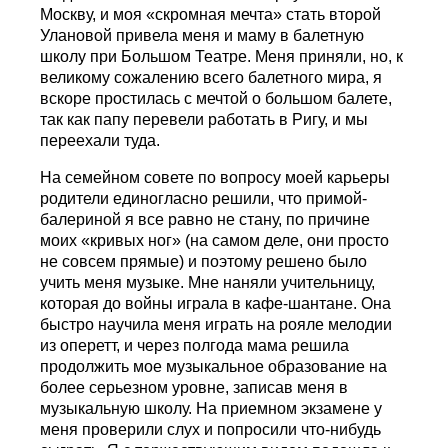
Москву, и моя «скромная мечта» стать второй
Улановой привела меня и маму в балетную
школу при Большом Театре. Меня приняли, но, к
великому сожалению всего балетного мира, я
вскоре простилась с мечтой о большом балете,
так как папу перевели работать в Ригу, и мы
переехали туда.
На семейном совете по вопросу моей карьеры
родители единогласно решили, что примой-
балериной я все равно не стану, по причине
моих «кривых ног» (на самом деле, они просто
не совсем прямые) и поэтому решено было
учить меня музыке. Мне наняли учительницу,
которая до войны играла в кафе-шантане. Она
быстро научила меня играть на рояле мелодии
из оперетт, и через полгода мама решила
продолжить мое музыкальное образование на
более серьезном уровне, записав меня в
музыкальную школу. На приемном экзамене у
меня проверили слух и попросили что-нибудь