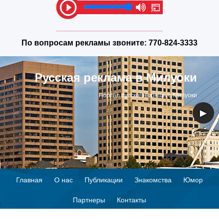
По вопросам рекламы звоните:
770-824-3333
Русская реклама в Милуоки
Портал русскоговорящего Милуоки
◀
▶
Главная
О нас
Публикации
Знакомства
Юмор
Партнеры
Контакты