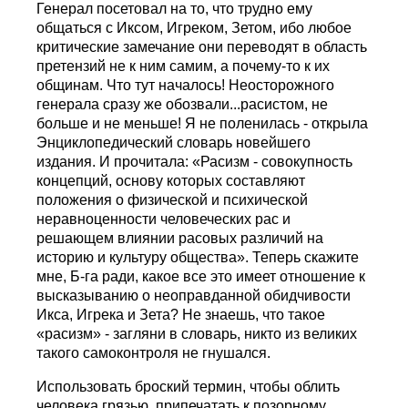
Генерал посетовал на то, что трудно ему
общаться с Иксом, Игреком, Зетом, ибо любое
критические замечание они переводят в область
претензий не к ним самим, а почему-то к их
общинам. Что тут началось! Неосторожного
генерала сразу же обозвали...расистом, не
больше и не меньше! Я не поленилась - открыла
Энциклопедический словарь новейшего
издания. И прочитала: «Расизм - совокупность
концепций, основу которых составляют
положения о физической и психической
неравноценности человеческих рас и
решающем влиянии расовых различий на
историю и культуру общества». Теперь скажите
мне, Б-га ради, какое все это имеет отношение к
высказыванию о неоправданной обидчивости
Икса, Игрека и Зета? Не знаешь, что такое
«расизм» - загляни в словарь, никто из великих
такого самоконтроля не гнушался.
Использовать броский термин, чтобы облить
человека грязью, припечатать к позорному