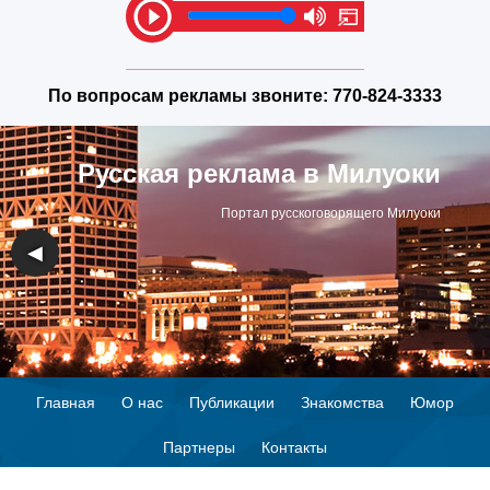
По вопросам рекламы звоните:
770-824-3333
Русская реклама в Милуоки
Портал русскоговорящего Милуоки
◀
▶
Главная
О нас
Публикации
Знакомства
Юмор
Партнеры
Контакты