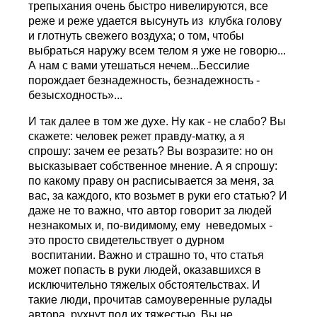
трепыхания очень быстро нивелируются, все
реже и реже удается высунуть из клубка голову
и глотнуть свежего воздуха; о том, чтобы
выбраться наружу всем телом я уже не говорю...
А нам с вами утешаться нечем...Бессилие
порождает безнадежность, безнадежность -
безысходность»...
И так далее в том же духе. Ну как - не слабо? Вы
скажете: человек режет правду-матку, а я
спрошу: зачем ее резать? Вы возразите: но он
высказывает собственное мнение. А я спрошу:
по какому праву он расписывается за меня, за
вас, за каждого, кто возьмет в руки его статью? И
даже не то важно, что автор говорит за людей
незнакомых и, по-видимому, ему неведомых -
это просто свидетельствует о дурном
воспитании. Важно и страшно то, что статья
может попасть в руки людей, оказавшихся в
исключительно тяжелых обстоятельствах. И
такие люди, прочитав самоуверенные рулады
автора, рухнут под их тяжестью. Вы не