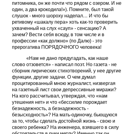
питомника, он же почти что рядом с озером. И не
один, а два крокодила!»). Помните, был такой
слушок - много шороху наделал… И что бы
ретивому «шакалу пера» хоть как-то проверить
ухваченный на слух «сауп» - сенсацию? А
зачем? Вести себя всюду, в том числе и в
профессии «как должно» (по Далю) - это
прерогатива ПОРЯДОЧНОГО человека!
«Нам не дано предугадать, как наше
слово отзовется» - написал поэт. Но газета - не
сборник лирических стихотворений, у нее другие
функции, другие задачи. О чем думал
процитированный мною журналист, низвергая
на газетный лист свои депрессивные миражи?
На кого рассчитывал, утверждая, что «нам
утешения нет» и что «бессилие порождает
безнадежность, а безнадежность -
безысходность»? На мать-одиночку, бьющуюся
за то, чтобы сделать достойной жизнь - свою и
своего ребенка? На инженера, взявшего в силу
обстоятельств в руки метлу? Именно так он