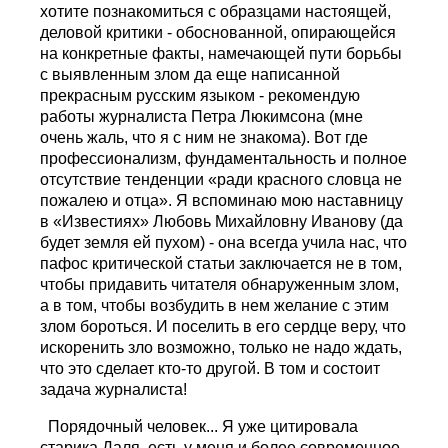
хотите познакомиться с образцами настоящей,
деловой критики - обоснованной, опирающейся
на конкретные факты, намечающей пути борьбы
с выявленным злом да еще написанной
прекрасным русским языком - рекомендую
работы журналиста Петра Люкимсона (мне
очень жаль, что я с ним не знакома). Вот где
профессионализм, фундаментальность и полное
отсутствие тенденции «ради красного словца не
пожалею и отца». Я вспоминаю мою наставницу
в «Известиях» Любовь Михайловну Иванову (да
будет земля ей пухом) - она всегда учила нас, что
пафос критической статьи заключается не в том,
чтобы придавить читателя обнаруженным злом,
а в том, чтобы возбудить в нем желание с этим
злом бороться. И поселить в его сердце веру, что
искоренить зло возможно, только не надо ждать,
что это сделает кто-то другой. В том и состоит
задача журналиста!
Порядочный человек... Я уже цитировала
старика Даля, есть у меня и более современное