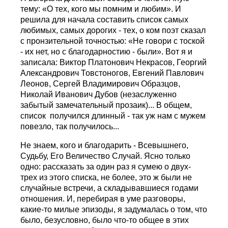
тему: «О тех, кого мы помним и любим». И
решила для начала составить список самых
любимых, самых дорогих - тех, о ком поэт сказал
с пронзительной точностью: «Не говори с тоской
- их нет, но с благодарностию - были». Вот я и
записала: Виктор Платонович Некрасов, Георгий
Александрович Товстоногов, Евгений Павлович
Леонов, Сергей Владимирович Образцов,
Николай Иванович Дубов (незаслуженно
забытый замечательный прозаик)... В общем,
список получился длинный - так уж нам с мужем
повезло, так получилось...
Не знаем, кого и благодарить - Всевышнего,
Судьбу, Его Величество Случай. Ясно только
одно: рассказать за один раз я сумею о двух-
трех из этого списка, не более, это ж были не
случайные встречи, а складывавшиеся годами
отношения. И, перебирая в уме разговоры,
какие-то милые эпизоды, я задумалась о том, что
было, безусловно, было что-то общее в этих