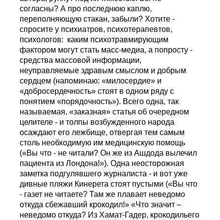
согласны? А про последнюю каплю,
переполняющую стакан, забыли? Хотите -
спросите у психиатров, психотерапевтов,
психологов: каким психотравмирующим
фактором могут стать масс-медиа, а попросту -
средства массовой информации,
неуправляемые здравым смыслом и добрым
сердцем (напоминаю: «милосердие» и
«добросердечность» стоят в одном ряду с
понятием «порядочность»). Всего одна, так
называемая, «заказная» статья об очередном
целителе - и толпы возбужденного народа
осаждают его лежбище, отвергая тем самым
столь необходимую им медицинскую помощь
(«Вы что - не читали? Он же из Ашдода вылечил
пациента из Лондона!»). Одна неосторожная
заметка подгулявшего журналиста - и вот уже
дивные пляжи Кинерета стоят пустыми («Вы что
- газет не читаете? Там же плавает неведомо
откуда сбежавший крокодил!» «Что значит –
неведомо откуда? Из Хамат-Гадер, крокодильего