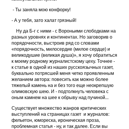
- Ты заняла мою конфорку!
- А у тебя, зато халат грязный!
Ну да Б-г с ними - с Вороньими слободками на
разных уровнях и континентах. Но заговорив о
порядочности, выстроив ряд со словами
«порядочность, милосердие (милое сердце) и
великодушие (великая душа)», я хочу обратиться
к моему родному журналистскому цеху. Точнее -
к статье в одной из наших русскоязычных газет,
буквально потрясшей меня четко проявленным
желанием автора: повесить как можно более
тяжелый камень на и без того еще неокрепшую
олимовскую шею. И - подтолкнуть человека с
оным камнем на шее к обрыву над пучиной...
Существует множество жанров критических
выступлений на страницах газет и журналов:
фельетон, юмореска, ироническая проза,
проблемная статья - ну, и так далее. Если вы